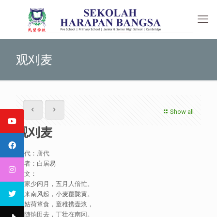
观刈麦
Show all
观刈麦
朝代：唐代
作者：白居易
原文：
田家少闲月，五月人倍忙。
夜来南风起，小麦覆陇黄。
妇姑荷箪食，童稚携壶浆，
相随饷田去，丁壮在南冈。