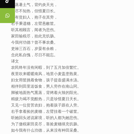
足蒸暑土气，背灼炎天光，
力尽不知热，但惜夏日长。
复有贫妇人，抱子在其旁，
右手秉遗穗，左臂悬敝筐。
听其相顾言，闻者为悲伤。
家田输税尽，拾此充饥肠。
今我何功德？曾不事农桑。
吏禄三百石，岁晏有余粮，
念此私自愧，尽日不能忘。
译文
农民终年没有闲暇，到了五月加倍繁忙。
夜里吹来暖暖南风，地里小麦盖垄熟黄。
妇女用筐挑着食物，孩子提壶盛满水汤。
相伴到田里送饭食，男人劳作在南山冈。
脚被地面热气熏蒸，背烤着火辣的阳光。
精疲力竭不觉酷热，只是珍惜夏日天长。
又见一位贫苦农妇，抱着孩子跟在人旁。
右手拿着捡的麦穗，左臂挂着一个破筐。
听她回头述说家境，听的人都为她悲伤。
为了缴税家田卖尽，靠捡麦穗填充饥肠。
如今我有什么功德，从来没有种田采桑。