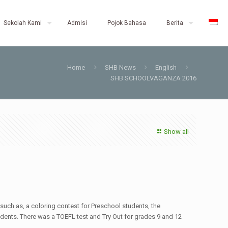
Sekolah Kami
Admisi
Pojok Bahasa
Berita
Home
SHB News
English
SHB SCHOOLVAGANZA 2016
Show all
ch as, a coloring contest for Preschool students, the
udents. There was a TOEFL test and Try Out for grades 9 and 12