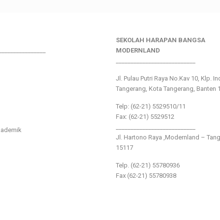
SEKOLAH HARAPAN BANGSA
________________
MODERNLAND
___________________________
Jl. Pulau Putri Raya No.Kav 10, Klp. I
Tangerang, Kota Tangerang, Banten 
Telp: (62-21) 5529510/11
Fax: (62-21) 5529512
___________________________
kademik
Jl. Hartono Raya ,Modernland – Tan
15117
Telp. (62-21) 55780936
Fax (62-21) 55780938