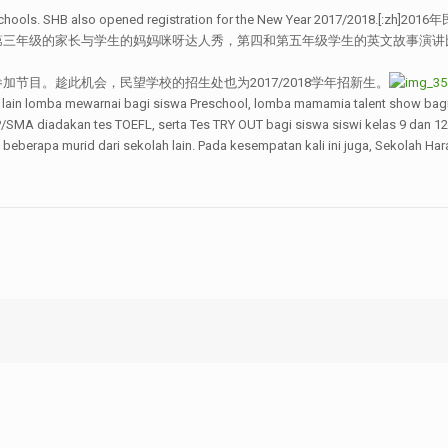
from local schools. SHB also opened registration for the New Yea
第三年级的家长与学生的妈妈咪呀达人秀，第四和第五年级学生的英文故事演讲
节目。趁此机会，民望学校的招生处也为2017/2018学年招新生。
ra lain lomba mewarnai bagi siswa Preschool, lomba mamamia talent show ba
P/SMA diadakan tes TOEFL, serta Tes TRY OUT bagi siswa siswi kelas 9 dan 12 
ga beberapa murid dari sekolah lain. Pada kesempatan kali ini juga, Sekolah