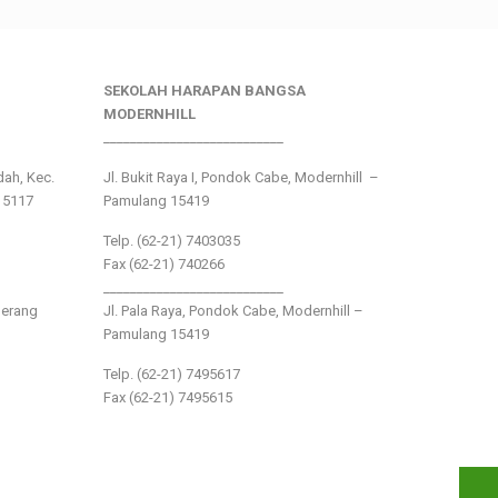
SEKOLAH HARAPAN BANGSA
MODERNHILL
___________________________
ndah, Kec.
Jl. Bukit Raya I, Pondok Cabe, Modernhill –
15117
Pamulang 15419
Telp. (62-21) 7403035
Fax (62-21) 740266
___________________________
gerang
Jl. Pala Raya, Pondok Cabe, Modernhill –
Pamulang 15419
Telp. (62-21) 7495617
Fax (62-21) 7495615