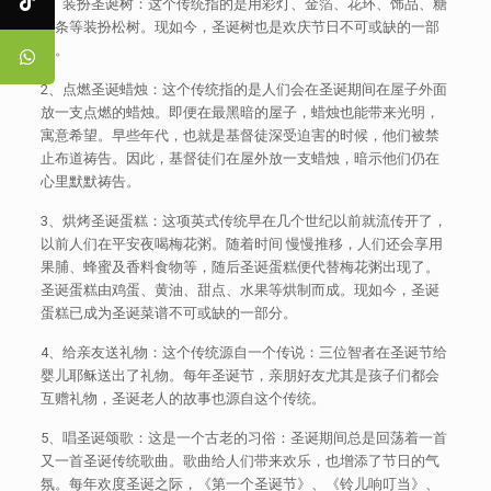
1、装扮圣诞树：这个传统指的是用彩灯、金箔、花环、饰品、糖
果条等装扮松树。现如今，圣诞树也是欢庆节日不可或缺的一部
分。
2、点燃圣诞蜡烛：这个传统指的是人们会在圣诞期间在屋子外面
放一支点燃的蜡烛。即便在最黑暗的屋子，蜡烛也能带来光明，
寓意希望。早些年代，也就是基督徒深受迫害的时候，他们被禁
止布道祷告。因此，基督徒们在屋外放一支蜡烛，暗示他们仍在
心里默默祷告。
3、烘烤圣诞蛋糕：这项英式传统早在几个世纪以前就流传开了，
以前人们在平安夜喝梅花粥。随着时间 慢慢推移，人们还会享用
果脯、蜂蜜及香料食物等，随后圣诞蛋糕便代替梅花粥出现了。
圣诞蛋糕由鸡蛋、黄油、甜点、水果等烘制而成。现如今，圣诞
蛋糕已成为圣诞菜谱不可或缺的一部分。
4、给亲友送礼物：这个传统源自一个传说：三位智者在圣诞节给
婴儿耶稣送出了礼物。每年圣诞节，亲朋好友尤其是孩子们都会
互赠礼物，圣诞老人的故事也源自这个传统。
5、唱圣诞颂歌：这是一个古老的习俗：圣诞期间总是回荡着一首
又一首圣诞传统歌曲。歌曲给人们带来欢乐，也增添了节日的气
氛。每年欢度圣诞之际，《第一个圣诞节》、《铃儿响叮当》、