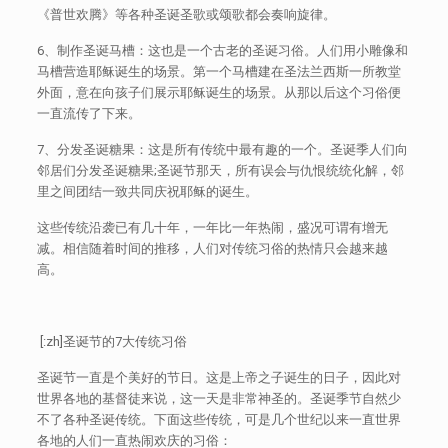
《普世欢腾》等各种圣诞圣歌或颂歌都会奏响旋律。
6、制作圣诞马槽：这也是一个古老的圣诞习俗。人们用小雕像和
马槽营造耶稣诞生的场景。第一个马槽建在圣法兰西斯一所教堂
外面，意在向孩子们展示耶稣诞生的场景。从那以后这个习俗便
一直流传了下来。
7、分发圣诞糖果：这是所有传统中最有趣的一个。圣诞季人们向
邻居们分发圣诞糖果;圣诞节那天，所有误会与仇恨统统化解，邻
里之间团结一致共同庆祝耶稣的诞生。
这些传统沿袭已有几十年，一年比一年热闹，盛况可谓有增无
减。相信随着时间的推移，人们对传统习俗的热情只会越来越
高。
[:zh]圣诞节的7大传统习俗
圣诞节一直是个美好的节日。这是上帝之子诞生的日子，因此对
世界各地的基督徒来说，这一天是非常神圣的。圣诞季节自然少
不了各种圣诞传统。下面这些传统，可是几个世纪以来一直世界
各地的人们一直热闹欢庆的习俗：