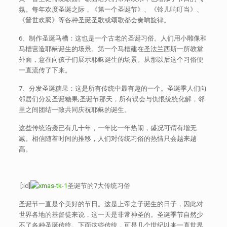
氛。每年欢度圣诞之际，《第一个圣诞节》、《铃儿响叮当》、
《普世欢腾》等各种圣诞圣歌或颂歌都会奏响旋律。
6、制作圣诞马槽：这也是一个古老的圣诞习俗。人们用小雕像和
马槽营造耶稣诞生的场景。第一个马槽建在圣法兰西斯一所教堂
外面，意在向孩子们展示耶稣诞生的场景。从那以后这个习俗便
一直流传了下来。
7、分发圣诞糖果：这是所有传统中最有趣的一个。圣诞季人们向
邻居们分发圣诞糖果;圣诞节那天，所有误会与仇恨统统化解，邻
里之间团结一致共同庆祝耶稣的诞生。
这些传统沿袭已有几十年，一年比一年热闹，盛况可谓有增无
减。相信随着时间的推移，人们对传统习俗的热情只会越来越
高。
[:id]
圣诞节的7大传统习俗
圣诞节一直是个美好的节日。这是上帝之子诞生的日子，因此对
世界各地的基督徒来说，这一天是非常神圣的。圣诞季节自然少
不了各种圣诞传统。下面这些传统，可是几个世纪以来一直世界