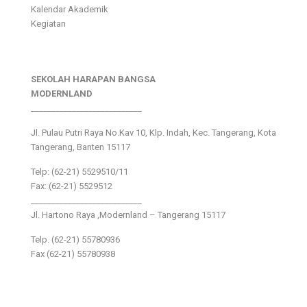
Kalendar Akademik
Kegiatan
SEKOLAH HARAPAN BANGSA
MODERNLAND
___________________________
Jl. Pulau Putri Raya No.Kav 10, Klp. Indah, Kec. Tangerang, Kota
Tangerang, Banten 15117
Telp: (62-21) 5529510/11
Fax: (62-21) 5529512
___________________________
Jl. Hartono Raya ,Modernland – Tangerang 15117
Telp. (62-21) 55780936
Fax (62-21) 55780938