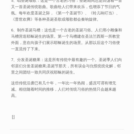
5、唱圣诞颂歌：这是一个古老的习俗：圣诞期间总是回荡着一首
又一首圣诞传统歌曲。歌曲给人们带来欢乐，也增添了节日的气
氛。每年欢度圣诞之际，《第一个圣诞节》、《铃儿响叮当》、
《普世欢腾》等各种圣诞圣歌或颂歌都会奏响旋律。
6、制作圣诞马槽：这也是一个古老的圣诞习俗。人们用小雕像和
马槽营造耶稣诞生的场景。第一个马槽建在圣法兰西斯一所教堂
外面，意在向孩子们展示耶稣诞生的场景。从那以后这个习俗便
一直流传了下来。
7、分发圣诞糖果：这是所有传统中最有趣的一个。圣诞季人们向
邻居们分发圣诞糖果;圣诞节那天，所有误会与仇恨统统化解，邻
里之间团结一致共同庆祝耶稣的诞生。
这些传统沿袭已有几十年，一年比一年热闹，盛况可谓有增无
减。相信随着时间的推移，人们对传统习俗的热情只会越来越
高。
[:]