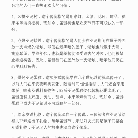
各地的人们一直热闹欢庆的习俗：
1、装扮圣诞树：这个传统指的是用彩灯、金箔、花环、饰品、糖
果条等装扮松树。现如今，圣诞树也是欢庆节日不可或缺的一部
分。
2、点燃圣诞蜡烛：这个传统指的是人们会在圣诞期间在屋子外面
放一支点燃的蜡烛。即便在最黑暗的屋子，蜡烛也能带来光明，
寓意希望。早些年代，也就是基督徒深受迫害的时候，他们被禁
止布道祷告。因此，基督徒们在屋外放一支蜡烛，暗示他们仍在
心里默默祷告。
3、烘烤圣诞蛋糕：这项英式传统早在几个世纪以前就流传开了，
以前人们在平安夜喝梅花粥。随着时间 慢慢推移，人们还会享用
果脯、蜂蜜及香料食物等，随后圣诞蛋糕便代替梅花粥出现了。
圣诞蛋糕由鸡蛋、黄油、甜点、水果等烘制而成。现如今，圣诞
蛋糕已成为圣诞菜谱不可或缺的一部分。
4、给亲友送礼物：这个传统源自一个传说：三位智者在圣诞节给
婴儿耶稣送出了礼物。每年圣诞节，亲朋好友尤其是孩子们都会
互赠礼物，圣诞老人的故事也源自这个传统。