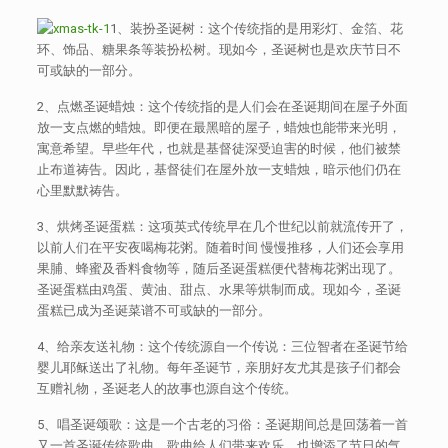
1、装扮圣诞树：这个传统指的是用彩灯、金箔、花
环、饰品、糖果条等装扮松树。现如今，圣诞树也是欢庆节日不
可或缺的一部分。
2、点燃圣诞蜡烛：这个传统指的是人们会在圣诞期间在屋子外面
放一支点燃的蜡烛。即便在最黑暗的屋子，蜡烛也能带来光明，
寓意希望。早些年代，也就是基督徒深受迫害的时候，他们被禁
止布道祷告。因此，基督徒们在屋外放一支蜡烛，暗示他们仍在
心里默默祷告。
3、烘烤圣诞蛋糕：这项英式传统早在几个世纪以前就流传开了，
以前人们在平安夜喝梅花粥。随着时间 慢慢推移，人们还会享用
果脯、蜂蜜及香料食物等，随后圣诞蛋糕便代替梅花粥出现了。
圣诞蛋糕由鸡蛋、黄油、甜点、水果等烘制而成。现如今，圣诞
蛋糕已成为圣诞菜谱不可或缺的一部分。
4、给亲友送礼物：这个传统源自一个传说：三位智者在圣诞节给
婴儿耶稣送出了礼物。每年圣诞节，亲朋好友尤其是孩子们都会
互赠礼物，圣诞老人的故事也源自这个传统。
5、唱圣诞颂歌：这是一个古老的习俗：圣诞期间总是回荡着一首
又一首圣诞传统歌曲。歌曲给人们带来欢乐，也增添了节日的气