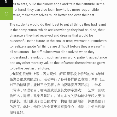
their talents, build their knowledge and train their attitude. In the
other hand, they can also learn how to be more responsible,
mature, make themselves much better and even the best.
The students would do their best to put all things they had learnt
in the competition, which are knowledge they had studied, their
characters they had received and dreams that would be
successful in the future. In the similar time, we want our students
to realize a quote “all things are difficult before they are easy” in
all situations. The difficulties would be solved when they
understand the solution, such as team work, patient, acceptance
and any other morality values that influence themselves to grow
to be the best in the future.
[:zh]我们很感谢上帝，因为现代山庄民望学校中学部的2016年班
级聚会很成功的进行。活动举行了各种各样的竞赛如：体育（三
对三的篮球赛，篮球三分竞赛，自由扔球赛及西洋棋），学术
（写诗，物理项目，智商游戏以及英文拼字游戏），艺术（回收
物艺术，海报，扎染及舞蹈）。通过本次的活动能让年轻人更加
的成长。他们展现了自己的才华，构建他们的知识，并磨练他们
的态度。此外，他们也学会要更加有责任心，成熟，并使自己能
做得更好。