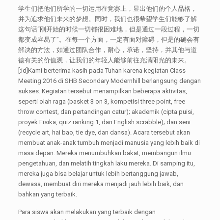
学生们把他们所学的一切运用在竞赛上，显出他们的个人品格，
并为追求他们未来的梦想。同时，我们也很希望学生们能够了解
这句话“刚开始的时候一切都很困难地，但是通过一段过程，一切
都变成容易了”。在每一个方面，一定有面对障碍，但是的确会有
解决的方法，如通过团队合作，耐心，承诺，坚持，并其他与道
德有关的价值观，让我们的年轻人能够前往充满阳光的未来。
[:id]Kami berterima kasih pada Tuhan karena kegiatan Class
Meeting 2016 di SHB Secondary Modernhill berlangsung dengan
sukses. Kegiatan tersebut menampilkan beberapa aktivitas,
seperti olah raga (basket 3 on 3, kompetisi three point, free
throw contest, dan pertandingan catur); akademik (cipta puisi,
proyek Fisika, quiz ranking 1, dan English scrabble); dan seni
(recycle art, hai bao, tie dye, dan dansa). Acara tersebut akan
membuat anak-anak tumbuh menjadi manusia yang lebih baik di
masa depan. Mereka menumbuhkan bakat, membangun ilmu
pengetahuan, dan melatih tingkah laku mereka. Di samping itu,
mereka juga bisa belajar untuk lebih bertanggung jawab,
dewasa, membuat diri mereka menjadi jauh lebih baik, dan
bahkan yang terbaik.
Para siswa akan melakukan yang terbaik dengan