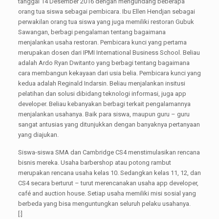
tanggal 14 Desember 2016 dengan mengundang beberapa
orang tua siswa sebagai pembicara. Ibu Ellen Hendjan sebagai
perwakilan orang tua siswa yang juga memiliki restoran Gubuk
Sawangan, berbagi pengalaman tentang bagaimana
menjalankan usaha restoran. Pembicara kunci yang pertama
merupakan dosen dari IPMI International Business School. Beliau
adalah Ardo Ryan Dwitanto yang berbagi tentang bagaimana
cara membangun kekayaan dari usia belia. Pembicara kunci yang
kedua adalah Reginald Indarsin. Beliau menjalankan insitusi
pelatihan dan solusi dibidang teknologi informasi, juga app
developer. Beliau kebanyakan berbagi terkait pengalamannya
menjalankan usahanya. Baik para siswa, maupun guru – guru
sangat antusias yang ditunjukkan dengan banyaknya pertanyaan
yang diajukan.
Siswa-siswa SMA dan Cambridge CS4 menstimulasikan rencana
bisnis mereka. Usaha barbershop atau potong rambut
merupakan rencana usaha kelas 10. Sedangkan kelas 11, 12, dan
CS4 secara berturut – turut merencanakan usaha app developer,
café and auction house. Setiap usaha memiliki misi sosial yang
berbeda yang bisa menguntungkan seluruh pelaku usahanya.
[:]