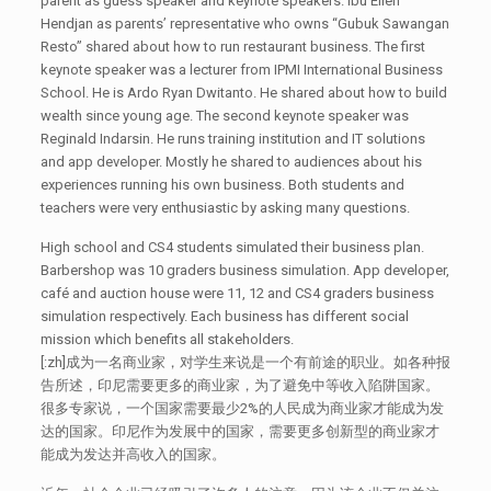
parent as guess speaker and keynote speakers. Ibu Ellen
Hendjan as parents’ representative who owns “Gubuk Sawangan
Resto” shared about how to run restaurant business. The first
keynote speaker was a lecturer from IPMI International Business
School. He is Ardo Ryan Dwitanto. He shared about how to build
wealth since young age. The second keynote speaker was
Reginald Indarsin. He runs training institution and IT solutions
and app developer. Mostly he shared to audiences about his
experiences running his own business. Both students and
teachers were very enthusiastic by asking many questions.
High school and CS4 students simulated their business plan.
Barbershop was 10 graders business simulation. App developer,
café and auction house were 11, 12 and CS4 graders business
simulation respectively. Each business has different social
mission which benefits all stakeholders.
[:zh]成为一名商业家，对学生来说是一个有前途的职业。如各种报
告所述，印尼需要更多的商业家，为了避免中等收入陷阱国家。
很多专家说，一个国家需要最少2%的人民成为商业家才能成为发
达的国家。印尼作为发展中的国家，需要更多创新型的商业家才
能成为发达并高收入的国家。