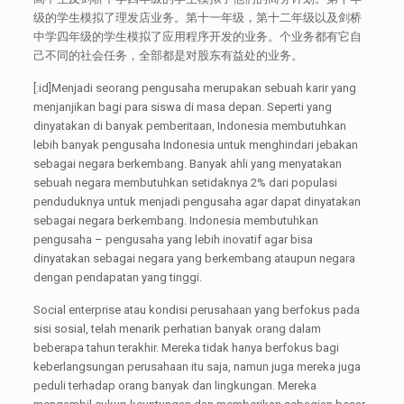
级的学生模拟了理发店业务。第十一年级，第十二年级以及剑桥
中学四年级的学生模拟了应用程序开发的业务。个业务都有它自
己不同的社会任务，全部都是对股东有益处的业务。
[:id]Menjadi seorang pengusaha merupakan sebuah karir yang
menjanjikan bagi para siswa di masa depan. Seperti yang
dinyatakan di banyak pemberitaan, Indonesia membutuhkan
lebih banyak pengusaha Indonesia untuk menghindari jebakan
sebagai negara berkembang. Banyak ahli yang menyatakan
sebuah negara membutuhkan setidaknya 2% dari populasi
penduduknya untuk menjadi pengusaha agar dapat dinyatakan
sebagai negara berkembang. Indonesia membutuhkan
pengusaha – pengusaha yang lebih inovatif agar bisa
dinyatakan sebagai negara yang berkembang ataupun negara
dengan pendapatan yang tinggi.
Social enterprise atau kondisi perusahaan yang berfokus pada
sisi sosial, telah menarik perhatian banyak orang dalam
beberapa tahun terakhir. Mereka tidak hanya berfokus bagi
keberlangsungan perusahaan itu saja, namun juga mereka juga
peduli terhadap orang banyak dan lingkungan. Mereka