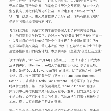
近年，社会企业已经吸引了许多人的注意。因为该企业不仅关注
于本公司的可待续发展，但是也关注于社交及环境。该企业的利
润也较高，并把利润返还给社会。企业也雇佣了那些不幸的人
物，如：残废人。也为顾客提供了良好产品。使所有的股东在很
多的时间都已经能获得利润了。
考虑到此方面，民望学校的学生需要深入地了解有关社会的企
业。他们需要边学边实习。通过本次的“商务日”民望学校的初高中
生以及剑桥的学生能够运用社会企业实现在创造新的商业并为他
们的同学举办义卖会。通过本次的“商务日”也希望初高中生及剑桥
生能够模拟他们的商业计划。本次的商务日主题为“创造社会企业”
该活动举办于2016年12月14日（星期三），邀请了家长们成为本
活动的讲师。Ellen Hendjan成为学生的家长代表分享了营运餐厅
业务。她是“Gubuk Sawangan”餐厅的业主。除了家长之外，还有
关键讲师，来自国际商务学院（英文：International Business
School）。讲师名叫Ardo Ryan Dwitanto。他分享了如何在少年
时期树立财富。第二个的关键讲师是Reginald Indarsin.他拥有一
家培训中心并信息技术顾问及应用程序开发商。他对观众分享了
他的经历，如何营运他自己的企业。老师及学生们都很积极地参
加本讲座，大家也提出了很多的疑问。
高中生及剑桥中学四年级的学生模拟了他们的商务计划。第十年