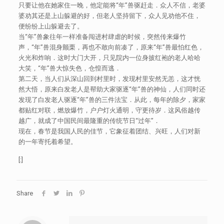
只要让他在她家住一晚，他定能将“年”兽驱赶走．众人不信，老婆
婆劝其还是上山躲避的好，但老人坚持留下，众人见劝他不住，
便纷纷上山躲避去了。
当“年”兽象往年一样准备闯进村肆虐的时候，突然传来爆竹
声，“年”兽混身颤栗，再也不敢向前凑了，原来“年”兽最怕红色，
火光和炸响．这时大门大开，只见院内一位身披红袍的老人哈哈
大笑，“年”兽大惊失色，仓惶而逃．
第二天，当人们从深山回到村里时，发现村里安然无恙，这才恍
然大悟，原来白发老人是帮助大家驱逐“年”兽的神仙，人们同时还
发现了白发老人驱逐“年”兽的三件法宝．从此，每年的除夕，家家
都贴红对联，燃放爆竹，户户灯火通明，守更待岁．这风俗越传
越广，就成了中国民间最隆重的传统节日“过年”．
现在，春节是我国人民的佳节，它象征着团结、兴旺，人们对新
的一年寄托着希望。
[:]
Share