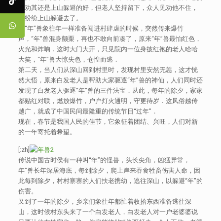
婆劝其还是上山躲避的好，但老人坚持留下，众人见劝他不住，
便纷纷上山躲避去了。
当“年”兽象往年一样准备闯进村肆虐的时候，突然传来爆竹
声，“年”兽混身颤栗，再也不敢向前凑了，原来“年”兽最怕红色，
火光和炸响．这时大门大开，只见院内一位身披红袍的老人哈哈
大笑，“年”兽大惊失色，仓惶而逃．
第二天，当人们从深山回到村里时，发现村里安然无恙，这才恍
然大悟，原来白发老人是帮助大家驱逐“年”兽的神仙，人们同时还
发现了白发老人驱逐“年”兽的三件法宝．从此，每年的除夕，家家
都贴红对联，燃放爆竹，户户灯火通明，守更待岁．这风俗越传
越广，就成了中国民间最隆重的传统节日“过年”．
现在，春节是我国人民的佳节，它象征着团结、兴旺，人们对新
的一年寄托着希望。
[:zh]
传说中国古时侯有一种叫“年”的怪兽，头长尖角，凶猛异常，
年”兽长年深居海底，每到除夕，爬上岸来吞食牲畜伤害人命，因
此每到除夕，村村寨寨的人们扶老携幼，逃往深山，以躲避“年”的
伤害。
又到了一年的除夕，乡亲们象往年都忙着收拾东西准备逃往深
山，这时候村东头来了一个白发老人，白发老人对一户老婆婆说