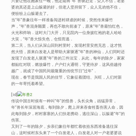
只要让他在她家住一晚，他定能将“年”兽驱赶走．众人不信，老婆
婆劝其还是上山躲避的好，但老人坚持留下，众人见劝他不住，
便纷纷上山躲避去了。
当“年”兽象往年一样准备闯进村肆虐的时候，突然传来爆竹
声，“年”兽混身颤栗，再也不敢向前凑了，原来“年”兽最怕红色，
火光和炸响．这时大门大开，只见院内一位身披红袍的老人哈哈
大笑，“年”兽大惊失色，仓惶而逃．
第二天，当人们从深山回到村里时，发现村里安然无恙，这才恍
然大悟，原来白发老人是帮助大家驱逐“年”兽的神仙，人们同时还
发现了白发老人驱逐“年”兽的三件法宝．从此，每年的除夕，家家
都贴红对联，燃放爆竹，户户灯火通明，守更待岁．这风俗越传
越广，就成了中国民间最隆重的传统节日“过年”．
现在，春节是我国人民的佳节，它象征着团结、兴旺，人们对新
的一年寄托着希望。
[:id]
传说中国古时侯有一种叫“年”的怪兽，头长尖角，凶猛异常，
年”兽长年深居海底，每到除夕，爬上岸来吞食牲畜伤害人命，因
此每到除夕，村村寨寨的人们扶老携幼，逃往深山，以躲避“年”的
伤害。
又到了一年的除夕，乡亲们象往年都忙着收拾东西准备逃往深
山，这时候村东头来了一个白发老人，白发老人对一户老婆婆说