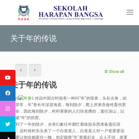
关于年的传说
Show all
关于年的传说
[:en]
传说中国古时侯有一种叫“年”的怪兽，头长尖角，凶
猛异常，年”兽长年深居海底，每到除夕，爬上岸来吞食牲畜伤害
人命，因此每到除夕，村村寨寨的人们扶老携幼，逃往深山，以
躲避“年”的伤害。
又到了一年的除夕，乡亲们象往年都忙着收拾东西准备逃往深
山，这时候村东头来了一个白发老人，白发老人对一户老婆婆说
只要让他在她家住一晚，他定能将“年”兽驱赶走．众人不信，老婆