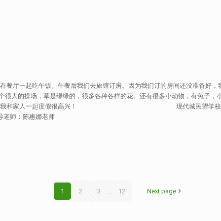
们在餐厅一起吃午饭。午餐后我们去旅馆订房。因为我们订的房间还没准备好，
个很大的操场，草是绿绿的，很多各种各样的花。还有很多小动物，有兔子，小
我和家人一起度假很高兴！ 现代城民望学校剑桥小学部 四年级A班 Sekol
tian 指导老师：陈惠娜老师
1
2
3
...
12
Next page