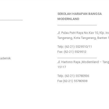
SEKOLAH HARAPAN BANGSA
________________
MODERNLAND
___________________________
Jl. Pulau Putri Raya No.Kav 10, Klp. I
Tangerang, Kota Tangerang, Banten 
Telp: (62-21) 5529510/11
Fax: (62-21) 5529512
___________________________
kademik
Jl. Hartono Raya ,Modernland – Tan
15117
Telp. (62-21) 55780936
Fax (62-21) 55780938