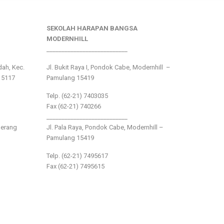
SEKOLAH HARAPAN BANGSA
MODERNHILL
___________________________
ndah, Kec.
Jl. Bukit Raya I, Pondok Cabe, Modernhill –
15117
Pamulang 15419
Telp. (62-21) 7403035
Fax (62-21) 740266
___________________________
gerang
Jl. Pala Raya, Pondok Cabe, Modernhill –
Pamulang 15419
Telp. (62-21) 7495617
Fax (62-21) 7495615