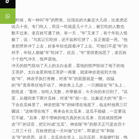
古时候，有一种叫“年”的野兽。比现在的大象还大几倍，比老虎还
凶几十倍。专门吃人，而且一吃就是几十个人，被它吃的人数也
数不过来。老百姓可遭了殃。有一天，“年”又来了，有个年轻人恨
极了，说：“与其让它吃掉，还不如和它拼了，反正都是一死。”他
拿把劈斧冲了上去，好多年轻也跟着冲了上去。可他们不是“年”的
对手，年轻人都被“年”吃掉了。此后，“年”变得更凶恶了，老百姓
个个怨气冲天，恨声震地。
冲天的怨气惊动了天上的太白金星，震地的恨声惊动了地下的地
王菩萨。太白金星和地王菩萨一商量，就派神农老祖到大地
收“年”。神农手执打兽鞭，对准“年”的屁股就是一鞭。凶猛
的“年”竟乖乖伏地不动了。神农奔上几步，一只脚踏在“年”头上，
怒吼道：“畜牲，你吃人无数，作孽极深，今天你的末日到了。”说
罢，从腰间拿下两片瓜钵，对准“年”就一合。比象还大的“年”竟一
下合在瓜钵里了。神农把装“年”的钵埋在地底下，临走时他再三叮
嘱说：“这钵埋在地下，将来会长出瓜来，这瓜不能破，一定要说
它不破。”后来，那个埋钵的地方真的长出瓜来，百姓就按照神
农“不”的话音，把它叫成“北瓜”。神农除“年”的那天正巧是农历十
二月三十日，百姓便把这一天叫做“过年”，即避过“年”和除
去“年”的意思。这天，北瓜供在堂上，以示压邪，并敲锣打鼓，鸣