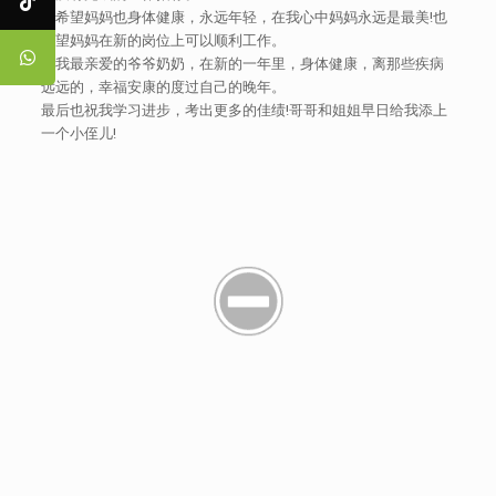
我希望妈妈也身体健康，永远年轻，在我心中妈妈永远是最美!也
希望妈妈在新的岗位上可以顺利工作。
祝我最亲爱的爷爷奶奶，在新的一年里，身体健康，离那些疾病
远远的，幸福安康的度过自己的晚年。
最后也祝我学习进步，考出更多的佳绩!哥哥和姐姐早日给我添上
一个小侄儿!