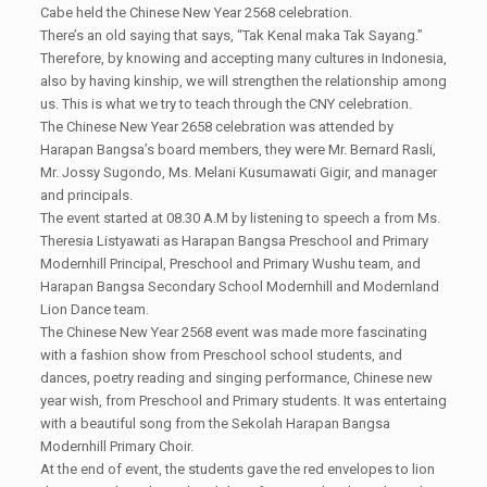
Cabe held the Chinese New Year 2568 celebration.
There’s an old saying that says, “Tak Kenal maka Tak Sayang.”
Therefore, by knowing and accepting many cultures in Indonesia,
also by having kinship, we will strengthen the relationship among
us. This is what we try to teach through the CNY celebration.
The Chinese New Year 2658 celebration was attended by
Harapan Bangsa’s board members, they were Mr. Bernard Rasli,
Mr. Jossy Sugondo, Ms. Melani Kusumawati Gigir, and manager
and principals.
The event started at 08.30 A.M by listening to speech a from Ms.
Theresia Listyawati as Harapan Bangsa Preschool and Primary
Modernhill Principal, Preschool and Primary Wushu team, and
Harapan Bangsa Secondary School Modernhill and Modernland
Lion Dance team.
The Chinese New Year 2568 event was made more fascinating
with a fashion show from Preschool school students, and
dances, poetry reading and singing performance, Chinese new
year wish, from Preschool and Primary students. It was entertaing
with a beautiful song from the Sekolah Harapan Bangsa
Modernhill Primary Choir.
At the end of event, the students gave the red envelopes to lion