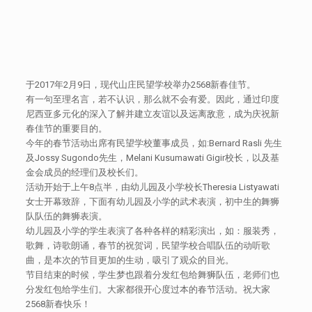
于2017年2月9日，现代山庄民望学校举办2568新春佳节。
有一句至理名言，若不认识，那么就不会有爱。因此，通过印度
尼西亚多元化的深入了解并建立友谊以及远离敌意，成为庆祝新
春佳节的重要目的。
今年的春节活动出席有民望学校董事成员，如:Bernard Rasli 先生
及Jossy Sugondo先生，Melani Kusumawati Gigir校长，以及基
金会成员的经理们及校长们。
活动开始于上午8点半，由幼儿园及小学校长Theresia Listyawati
女士开幕致辞，下面有幼儿园及小学的武术表演，初中生的舞狮
队队伍的舞狮表演。
幼儿园及小学的学生表演了各种各样的精彩演出，如：服装秀，
歌舞，诗歌朗诵，春节的祝贺词，民望学校合唱队伍的动听歌
曲，是本次的节目更加的生动，吸引了观众的目光。
节目结束的时候，学生梦也跟着分发红包给舞狮队伍，老师们也
分发红包给学生们。大家都很开心度过本的春节活动。祝大家
2568新春快乐！