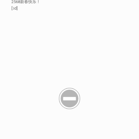
2568新春快乐！
[:id]