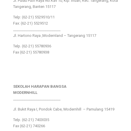
Jl. Pulau Putri Raya No.Kav 10, Klp. Indah, Kec. Tangerang, Kota
Tangerang, Banten 15117
Telp: (62-21) 5529510/11
Fax: (62-21) 5529512
___________________________
Jl. Hartono Raya ,Modernland – Tangerang 15117
Telp. (62-21) 55780936
Fax (62-21) 55780938
SEKOLAH HARAPAN BANGSA
MODERNHILL
___________________________
Jl. Bukit Raya I, Pondok Cabe, Modernhill – Pamulang 15419
Telp. (62-21) 7403035
Fax (62-21) 740266