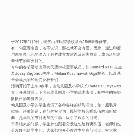
于2017年2月9日，现代山庄民望学校举办2568新春佳节。
有一句至理名言，若不认识，那么就不会有爱。因此，通过印度
尼西亚多元化的深入了解并建立友谊以及远离敌意，成为庆祝新
春佳节的重要目的。
今年的春节活动出席有民望学校董事成员，如:Bernard Rasli 先生
及Jossy Sugondo先生，Melani Kusumawati Gigir校长，以及基
金会成员的经理们及校长们。
活动开始于上午8点半，由幼儿园及小学校长Theresia Listyawati
女士开幕致辞，下面有幼儿园及小学的武术表演，初中生的舞狮
队队伍的舞狮表演。
幼儿园及小学的学生表演了各种各样的精彩演出，如：服装秀，
歌舞，诗歌朗诵，春节的祝贺词，民望学校合唱队伍的动听歌
曲，是本次的节目更加的生动，吸引了观众的目光。
节目结束的时候，学生梦也跟着分发红包给舞狮队伍，老师们也
分发红包给学生们。大家都很开心度过本的春节活动。祝大家