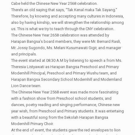
Cabe held the Chinese New Year 2568 celebration.
There’s an old saying that says, “Tak Kenal maka Tak Sayang.”
Therefore, by knowing and accepting many cultures in Indonesia,
also by having kinship, we will strengthen the relationship among
us. This is what we try to teach through the CNY celebration.
The Chinese New Year 2658 celebration was attended by
Harapan Bangsa’s board members, they were Mr. Bernard Rasli,
Mr. Jossy Sugondo, Ms. Melani Kusumawati Gigir, and manager
and principals.
The event started at 08.30 A.M by listening to speech a from Ms.
Theresia Listyawati as Harapan Bangsa Preschool and Primary
Modernhill Principal, Preschool and Primary Wushu team, and
Harapan Bangsa Secondary School Modernhill and Modernland
Lion Dance team.
The Chinese New Year 2568 event was made more fascinating
with a fashion show from Preschool school students, and
dances, poetry reading and singing performance, Chinese new
year wish, from Preschool and Primary students. It was entertaing
with a beautiful song from the Sekolah Harapan Bangsa
Modernhill Primary Choir.
At the end of event, the students gave the red envelopes to lion