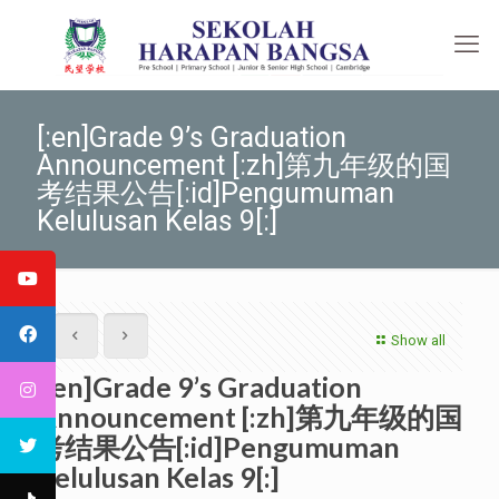
[:en]Grade 9’s Graduation
Announcement [:zh]第九年级的国
考结果公告[:id]Pengumuman
Kelulusan Kelas 9[:]
Show all
[:en]Grade 9’s Graduation
Announcement [:zh]第九年级的国
考结果公告[:id]Pengumuman
Kelulusan Kelas 9[:]