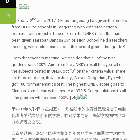
[:en]
nd
On Friday, 2
June 2017 Diknas Tangerang has given the results
from UNBK to schools in Tangerang who establish national
examination computer-based. From the UNBK result that has
been given, Harapan Bangsa Junior High School held a teachers
meeting, which discusses about the school graduation grade 9.
From the teachers meeting, we decided that all of the nine
graders pass 100%. And from the UNBK’s result this year all of
the subjects tested in UNBK got “B” on their criteria value. There
are three students, they are Jeany , Steven Gregorius , Ryo who
got 100 for mathematics test. The highest UNBK score goes to
Clarissa Komalasari with a score of 378.5. Congratulations to all
nine graders who passed 100% .[:zh]
于2017年6月2日（星期五），丹格朗市的教育处已经提交了电脑
化国考的结果给所有的学校。收到结果之后，民望学校初中部举
办教师理会会议。
会议的结果，决定了民望学校第九年级的学生全部通过本次的国
考。在本年的电脑化国考的结果，民望学校的学生均获得B级的成