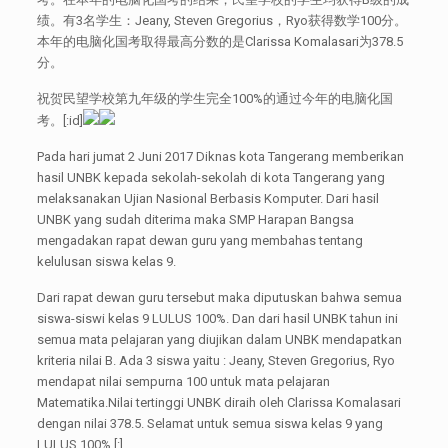
绩。有3名学生：Jeany, Steven Gregorius，Ryo获得数学100分。
本年的电脑化国考取得最高分数的是Clarissa Komalasari为378.5
分。
祝贺民望学校第九年级的学生完全100%的通过今年的电脑化国
考。[:id]
Pada hari jumat 2 Juni 2017 Diknas kota Tangerang memberikan
hasil UNBK kepada sekolah-sekolah di kota Tangerang yang
melaksanakan Ujian Nasional Berbasis Komputer. Dari hasil
UNBK yang sudah diterima maka SMP Harapan Bangsa
mengadakan rapat dewan guru yang membahas tentang
kelulusan siswa kelas 9.
Dari rapat dewan guru tersebut maka diputuskan bahwa semua
siswa-siswi kelas 9 LULUS 100%. Dan dari hasil UNBK tahun ini
semua mata pelajaran yang diujikan dalam UNBK mendapatkan
kriteria nilai B. Ada 3 siswa yaitu : Jeany, Steven Gregorius, Ryo
mendapat nilai sempurna 100 untuk mata pelajaran
Matematika.Nilai tertinggi UNBK diraih oleh Clarissa Komalasari
dengan nilai 378.5. Selamat untuk semua siswa kelas 9 yang
LULUS 100%.[:]