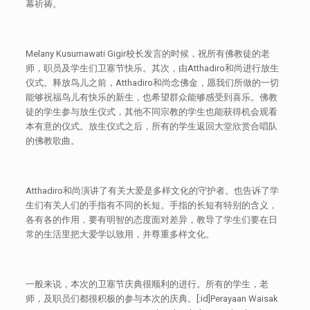
幕祈祷。
Melany Kusumawati Gigir校长发言的时候，祝所有佛教徒的老
师，职员及学生们卫塞节快乐。其次，由Atthadiro和尚进行放生
仪式。释放鸟儿之前，Atthadiro和尚念佛金，愿我们所做的一切
能够祝福鸟儿有快乐的新生，也希望群众能够感受到喜乐。佛教
徒的学生参与放生仪式，其他不同宗教的学生也能获得机会观看
本有意的仪式。放生仪式之后，所有的学生返回大堂欣赏合唱队
的佛教歌曲。
Atthadiro和尚演讲了有关大爱是多样文化的守护者。也告诉了学
生们有关人们的手指有不同的长短。手指的长短有特别的含义，
各有各的作用，要有明智的态度面对差异，教导了学生们要在日
常的生活里把大爱学以致用，并尊重多样文化。
一般来说，本次的卫塞节庆典很顺利的进行。所有的学生，老
师，及职员们都很积极的参与本次的庆典。[:id]Perayaan Waisak