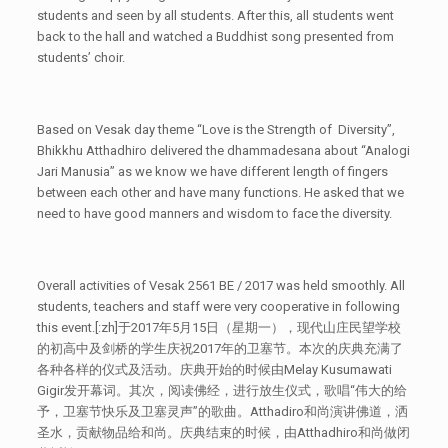
students and seen by all students. After this, all students went
back to the hall and watched a Buddhist song presented from
students’ choir.
Based on Vesak day theme “Love is the Strength of Diversity”,
Bhikkhu Atthadhiro delivered the dhammadesana about “Analogi
Jari Manusia” as we know we have different length of fingers
between each other and have many functions. He asked that we
need to have good manners and wisdom to face the diversity.
Overall activities of Vesak 2561 BE / 2017 was held smoothly. All
students, teachers and staff were very cooperative in following
this event.[:zh]于2017年5月15日（星期一），现代山庄民望学校
的初高中及剑桥的学生庆祝2017年的卫塞节。本次的庆典充满了
各种各样的仪式及活动。庆典开始的时候由Melay Kusumawati
Gigir发开幕词。其次，阅读佛经，进行放生仪式，歌唱“伟大的给
予，卫塞节快乐及卫塞灵声”的歌曲。Atthadiro和尚演讲佛道，洒
圣水，贡献物品给和尚。庆典结束的时候，由Atthadhiro和尚做闭