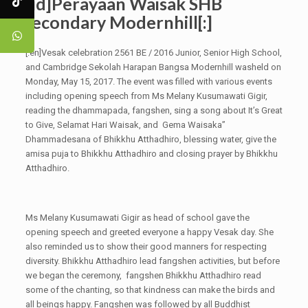
[:id]Perayaan Waisak SHB
Secondary Modernhill[:]
[:en]Vesak celebration 2561 BE / 2016 Junior, Senior High School,
and Cambridge Sekolah Harapan Bangsa Modernhill washeld on
Monday, May 15, 2017. The event was filled with various events
including opening speech from Ms Melany Kusumawati Gigir,
reading the dhammapada, fangshen, sing a song about It’s Great
to Give, Selamat Hari Waisak, and Gema Waisaka”
Dhammadesana of Bhikkhu Atthadhiro, blessing water, give the
amisa puja to Bhikkhu Atthadhiro and closing prayer by Bhikkhu
Atthadhiro.
Ms Melany Kusumawati Gigir as head of school gave the
opening speech and greeted everyone a happy Vesak day. She
also reminded us to show their good manners for respecting
diversity. Bhikkhu Atthadhiro lead fangshen activities, but before
we began the ceremony, fangshen Bhikkhu Atthadhiro read
some of the chanting, so that kindness can make the birds and
all beings happy. Fangshen was followed by all Buddhist