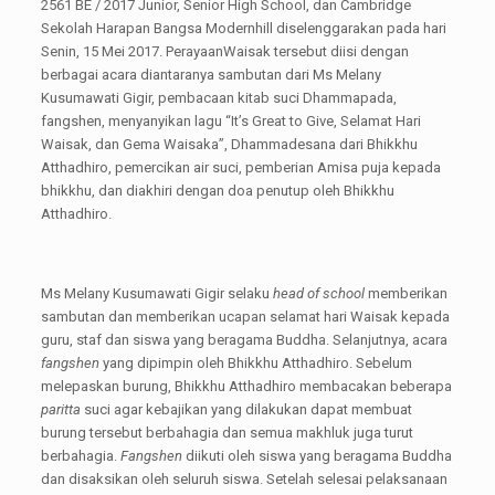
2561 BE / 2017 Junior, Senior High School, dan Cambridge
Sekolah Harapan Bangsa Modernhill diselenggarakan pada hari
Senin, 15 Mei 2017. PerayaanWaisak tersebut diisi dengan
berbagai acara diantaranya sambutan dari Ms Melany
Kusumawati Gigir, pembacaan kitab suci Dhammapada,
fangshen, menyanyikan lagu “It’s Great to Give, Selamat Hari
Waisak, dan Gema Waisaka”, Dhammadesana dari Bhikkhu
Atthadhiro, pemercikan air suci, pemberian Amisa puja kepada
bhikkhu, dan diakhiri dengan doa penutup oleh Bhikkhu
Atthadhiro.
Ms Melany Kusumawati Gigir selaku
head of school
memberikan
sambutan dan memberikan ucapan selamat hari Waisak kepada
guru, staf dan siswa yang beragama Buddha. Selanjutnya, acara
fangshen
yang dipimpin oleh Bhikkhu Atthadhiro. Sebelum
melepaskan burung, Bhikkhu Atthadhiro membacakan beberapa
paritta
suci agar kebajikan yang dilakukan dapat membuat
burung tersebut berbahagia dan semua makhluk juga turut
berbahagia.
Fangshen
diikuti oleh siswa yang beragama Buddha
dan disaksikan oleh seluruh siswa. Setelah selesai pelaksanaan