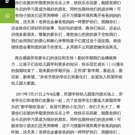
望你们在新的学期里快快乐乐上学，快快乐乐回家，能跟老师们
在今后的学习里成为很好的朋友。同时也期待你们的进步哟！可
能有些小朋友们还哭哭啼啼，还不习惯新环境和离开爸爸妈妈的
怀抱，没关系！老师也会像爸爸妈妈一样爱护你们、照顾你们；
还会给你们讲好听的故事、玩好玩的游戏、教你们知识、还会认
识很多新朋友。尊敬的家长们，请您放心把您的孩子交给我们，
我们会用我们的爱心和耐心来帮助孩子们度过这个适应期。相信
很快您会看到您的孩子的变化，从哭闹不止到跟您愉快说再见。
再次感谢所有家长们的信任和支持！新的学期我们会继续努
力，让孩子们在幼儿园学到更多的知识，快乐茁壮成长！
[:zh]
漫长
的假期结束了，迎来新的学期开始，正所谓“新学期，新起点，新
目标，新希望。”所有升班的学生们和新生们，欢迎加入民望学校
幼儿园大家庭。
2017年7月21日上午8点整，民望学校幼儿园室内游乐场上，所
有学生们和老师们欢聚在一起，为了欢迎学生们重返大家园而举
办的“新学期欢迎会”。欢迎可爱的小宝贝们，你们又长大了。希
望你们在新的学期里快快乐乐上学，快快乐乐回家，能跟老师们
在今后的学习里成为很好的朋友。同时也期待你们的进步哟！可
能有些小朋友们还哭哭啼啼，还不习惯新环境和离开爸爸妈妈的
怀抱，没关系！老师也会像爸爸妈妈一样呵护你们、照顾你们；