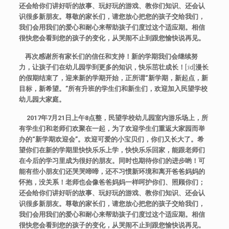
还会给你们讲好听的故事、玩好玩的游戏、教你们知识、还会认
识很多新朋友。尊敬的家长们，请您放心把您的孩子交给我们，
我们会用我们的爱心和耐心来帮助孩子们度过这个适应期。相信
很快您会看到您的孩子的变化，从哭闹不止到跟您愉快说再见。
再次感谢所有家长们的信任和支持！新的学期我们会继续努
力，让孩子们在幼儿园学到更多的知识，快乐茁壮成长！
[:id]
漫长
的假期结束了，迎来新的学期开始，正所谓“新学期，新起点，新
目标，新希望。”所有升班的学生们和新生们，欢迎加入民望学校
幼儿园大家庭。
2017年7月21日上午8点整，民望学校幼儿园室内游乐场上，所
有学生们和老师们欢聚在一起，为了欢迎学生们重返大家园而举
办的“新学期欢迎会”。欢迎可爱的小宝贝们，你们又长大了。希
望你们在新的学期里快快乐乐上学，快快乐乐回家，能跟老师们
在今后的学习里成为很好的朋友。同时也期待你们的进步哟！可
能有些小朋友们还哭哭啼啼，还不习惯新环境和离开爸爸妈妈的
怀抱，没关系！老师也会像爸爸妈妈一样呵护你们、照顾你们；
还会给你们讲好听的故事、玩好玩的游戏、教你们知识、还会认
识很多新朋友。尊敬的家长们，请您放心把您的孩子交给我们，
我们会用我们的爱心和耐心来帮助孩子们度过这个适应期。相信
很快您会看到您的孩子的变化，从哭闹不止到跟您愉快说再见。