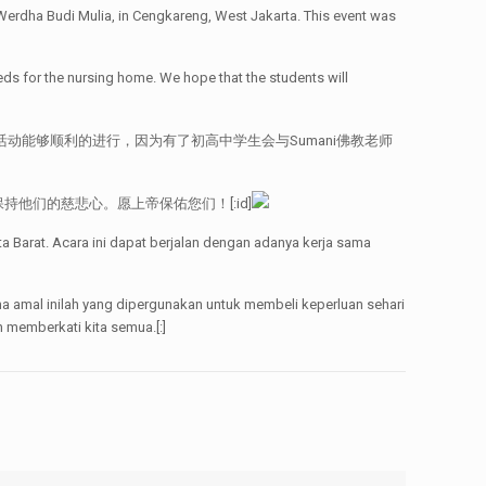
 Werdha Budi Mulia, in Cengkareng, West Jakarta. This event was
eds for the nursing home. We hope that the students will
。本活动能够顺利的进行，因为有了初高中学生会与Sumani佛教老师
们的慈悲心。愿上帝保佑您们！[:id]
a Barat. Acara ini dapat berjalan dengan adanya kerja sama
amal inilah yang dipergunakan untuk membeli keperluan sehari
 memberkati kita semua.[:]