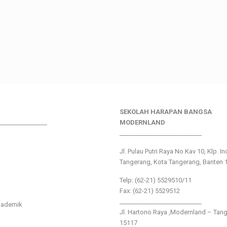
SEKOLAH HARAPAN BANGSA
________________
MODERNLAND
___________________________
Jl. Pulau Putri Raya No.Kav 10, Klp. I
Tangerang, Kota Tangerang, Banten 
Telp: (62-21) 5529510/11
Fax: (62-21) 5529512
___________________________
kademik
Jl. Hartono Raya ,Modernland – Tan
15117