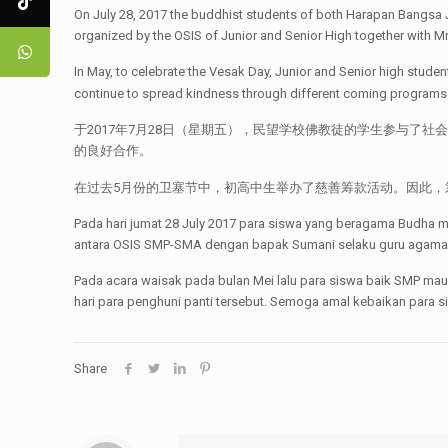
On July 28, 2017 the buddhist students of both Harapan Bangsa J
organized by the OSIS of Junior and Senior High together with Mr
In May, to celebrate the Vesak Day, Junior and Senior high stude
continue to spread kindness through different coming programs. 
于2017年7月28日（星期五），民望学校佛教徒的学生参与了社会服
的良好合作。
在过去5月份的卫塞节中，初高中生举办了慈善筹款活动。因此，筹
Pada hari jumat 28 July 2017 para siswa yang beragama Budha me
antara OSIS SMP-SMA dengan bapak Sumani selaku guru agama
Pada acara waisak pada bulan Mei lalu para siswa baik SMP ma
hari para penghuni panti tersebut. Semoga amal kebaikan para s
Share