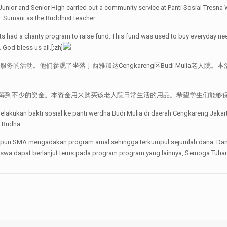
unior and Senior High carried out a community service at Panti Sosial Tresna
. Sumani as the Buddhist teacher.
nts had a charity program to raise fund. This fund was used to buy everyday ne
God bless us all.[:zh]
务的活动。他们参观了坐落于西雅加达Cengkareng区Budi Mulia老人院
到不少的资金。本资金用来购买该老人院日常生活的用品。希望学生们能够保持他
lakukan bakti sosial ke panti werdha Budi Mulia di daerah Cengkareng Jakart
 Budha.
upun SMA mengadakan program amal sehingga terkumpul sejumlah dana. Dana 
iswa dapat berlanjut terus pada program program yang lainnya, Semoga Tuhan