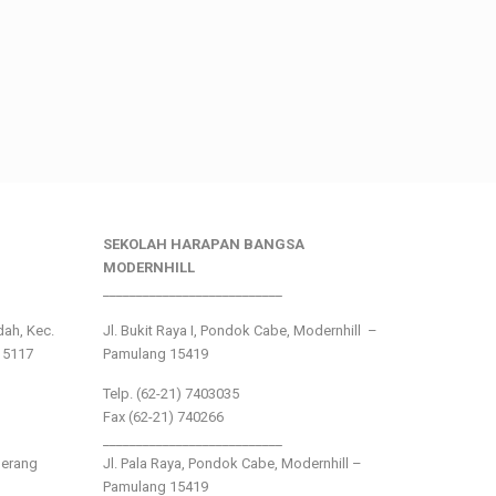
SEKOLAH HARAPAN BANGSA
MODERNHILL
___________________________
ndah, Kec.
Jl. Bukit Raya I, Pondok Cabe, Modernhill –
15117
Pamulang 15419
Telp. (62-21) 7403035
Fax (62-21) 740266
___________________________
gerang
Jl. Pala Raya, Pondok Cabe, Modernhill –
Pamulang 15419