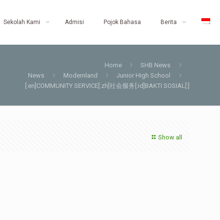
Sekolah Kami
Admisi
Pojok Bahasa
Berita
Home
SHB News
News
Modernland
Junior High School
[:en]COMMUNITY SERVICE[:zh]社会服务[:id]BAKTI SOSIAL[:]
Show all