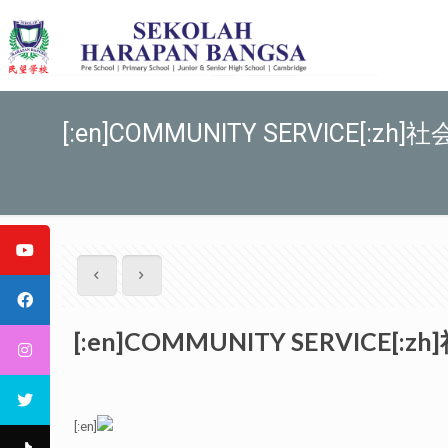
[:en]COMMUNITY SERVICE[:zh]社会
[:en]COMMUNITY SERVICE[:zh]
[:en]