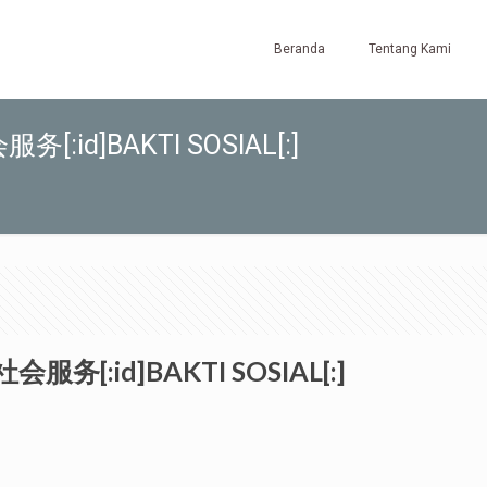
Beranda
Tentang Kami
服务[:id]BAKTI SOSIAL[:]
社会服务[:id]BAKTI SOSIAL[:]