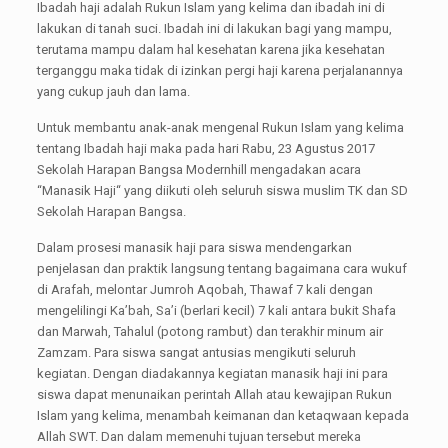
Ibadah haji adalah Rukun Islam yang kelima dan ibadah ini di
lakukan di tanah suci. Ibadah ini di lakukan bagi yang mampu,
terutama mampu dalam hal kesehatan karena jika kesehatan
terganggu maka tidak di izinkan pergi haji karena perjalanannya
yang cukup jauh dan lama.
Untuk membantu anak-anak mengenal Rukun Islam yang kelima
tentang Ibadah haji maka pada hari Rabu, 23 Agustus 2017
Sekolah Harapan Bangsa Modernhill mengadakan acara
“Manasik Haji“ yang diikuti oleh seluruh siswa muslim TK dan SD
Sekolah Harapan Bangsa.
Dalam prosesi manasik haji para siswa mendengarkan
penjelasan dan praktik langsung tentang bagaimana cara wukuf
di Arafah, melontar Jumroh Aqobah, Thawaf 7 kali dengan
mengelilingi Ka’bah, Sa’i (berlari kecil) 7 kali antara bukit Shafa
dan Marwah, Tahalul (potong rambut) dan terakhir minum air
Zamzam. Para siswa sangat antusias mengikuti seluruh
kegiatan. Dengan diadakannya kegiatan manasik haji ini para
siswa dapat menunaikan perintah Allah atau kewajipan Rukun
Islam yang kelima, menambah keimanan dan ketaqwaan kepada
Allah SWT. Dan dalam memenuhi tujuan tersebut mereka