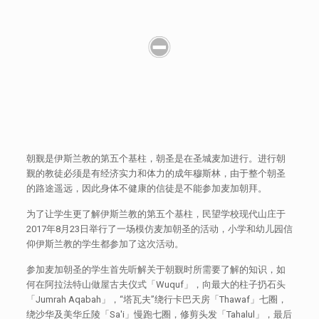
朝觐是伊斯兰教的第五个基柱，朝圣是在圣城麦加进行。进行朝
觐的教徒必须是有经济实力和体力的成年穆斯林，由于整个朝圣
的路途遥远，因此身体不健康的信徒是不能参加麦加朝拜。
为了让学生更了解伊斯兰教的第五个基柱，民望学校现代山庄于
2017年8月23日举行了一场模仿麦加朝圣的活动，小学和幼儿园信
仰伊斯兰教的学生都参加了这次活动。
参加麦加朝圣的学生首先听解关于朝觐时所需要了解的知识，如
何在阿拉法特山做屋古夫仪式「Wuquf」，向最大的柱子扔石头
「Jumrah Aqabah」，“塔瓦夫”绕行卡巴天房「Thawaf」七圈，
绕沙华及美华丘陵「Sa'i」慢跑七圈，修剪头发「Tahalul」，最后