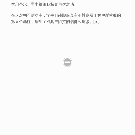
饮用圣水。学生都很积极参与这次动。
在这次朝圣活动中，学生们能顺服真主的旨意及了解伊斯兰教的
第五个基柱，增加了对真主阿拉的信仰和虔诚。[:id]