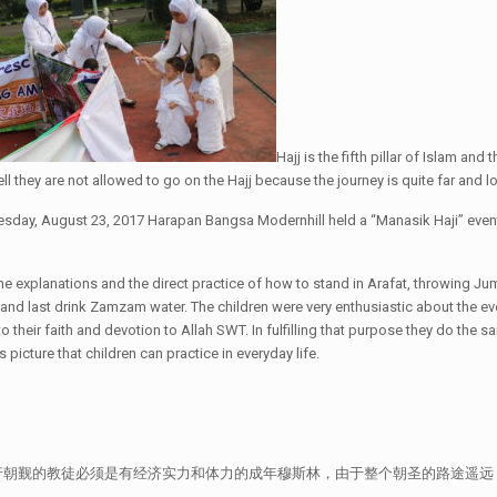
Hajj is the fifth pillar of Islam an
ll they are not allowed to go on the Hajj because the journey is quite far and l
Wednesday, August 23, 2017 Harapan Bangsa Modernhill held a “Manasik Haji” ev
 the explanations and the direct practice of how to stand in Arafat, throwing J
and last drink Zamzam water. The children were very enthusiastic about the event
to their faith and devotion to Allah SWT. In fulfilling that purpose they do th
s picture that children can practice in everyday life.
。进行朝觐的教徒必须是有经济实力和体力的成年穆斯林，由于整个朝圣的路途遥