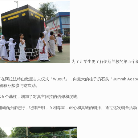
为了让学生更了解伊斯兰教的第五个基柱
。
法特山做屋古夫仪式「Wuquf」，向最大的柱子扔石头「Jumrah Aqaba
学生都很积极参与这次动。
第五个基柱，增加了对真主阿拉的信仰和虔诚。
相同的步骤进行，纪律严明，互相尊重，耐心和真诚的朝拜。通过这次朝圣活动