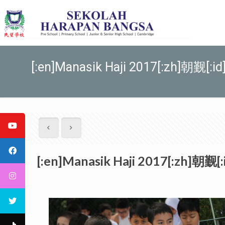
[:en]Manasik Haji 2017[:zh]朝觐[:id]
[:en]Manasik Haji 2017[:zh]朝觐[:i