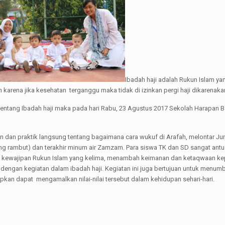
Ibadah haji adalah Rukun Islam yang
arena jika kesehatan terganggu maka tidak di izinkan pergi haji dikarenaka
ntang Ibadah haji maka pada hari Rabu, 23 Agustus 2017 Sekolah Harapan Ba
 dan praktik langsung tentang bagaimana cara wukuf di Arafah, melontar Jum
potong rambut) dan terakhir minum air Zamzam. Para siswa TK dan SD sangat an
tau kewajipan Rukun Islam yang kelima, menambah keimanan dan ketaqwaan ke
ngan kegiatan dalam ibadah haji. Kegiatan ini juga bertujuan untuk menumbuh
rapkan dapat mengamalkan nilai-nilai tersebut dalam kehidupan sehari-hari.