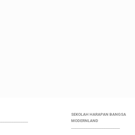
SEKOLAH HARAPAN BANGSA
________________
MODERNLAND
___________________________