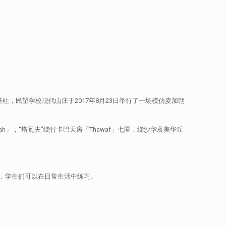
，民望学校现代山庄于2017年8月23日举行了一场模仿麦加朝
h」，“塔瓦夫”绕行卡巴天房「Thawaf」七圈，绕沙华及美华丘
，学生们可以在日常生活中练习。