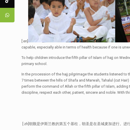
[:en]
capable, especially able in terms of health because if one is unwe
To help children introduce the fifth pillar of Islam of hajj on 
primary school.
In the procession of the hajj pilgrimage the students listened to
7 times between the hills of Shafa and Marwah, Tahalul (cut Hair) 
perform the command of Allah or the fifth pillar of Islam, adding 
discipline, respect each other, patient, sincere and noble. With thi
[:zh]朝觐是伊斯兰教的第五个基柱，朝圣是在圣城麦加进行