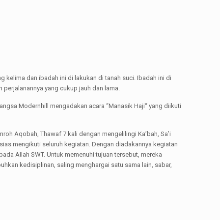
 kelima dan ibadah ini di lakukan di tanah suci. Ibadah ini di
n perjalanannya yang cukup jauh dan lama.
ngsa Modernhill mengadakan acara “Manasik Haji“ yang diikuti
roh Aqobah, Thawaf 7 kali dengan mengelilingi Ka’bah, Sa’i
tusias mengikuti seluruh kegiatan. Dengan diadakannya kegiatan
pada Allah SWT. Untuk memenuhi tujuan tersebut, mereka
kan kedisiplinan, saling menghargai satu sama lain, sabar,