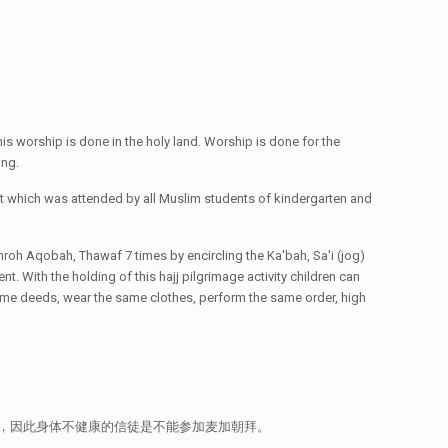
d this worship is done in the holy land. Worship is done for the
ong.
ent which was attended by all Muslim students of kindergarten and
umroh Aqobah, Thawaf 7 times by encircling the Ka'bah, Sa'i (jog)
. With the holding of this hajj pilgrimage activity children can
e same deeds, wear the same clothes, perform the same order, high
远，因此身体不健康的信徒是不能参加麦加朝拜。