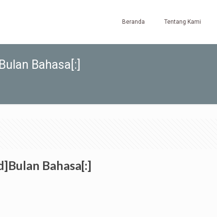
Beranda
Tentang Kami
ulan Bahasa[:]
]Bulan Bahasa[:]