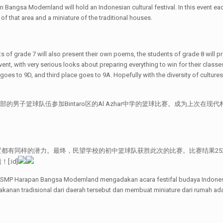
Bangsa Modernland will hold an Indonesian cultural festival. In this event eac
 of that area and a miniature of the traditional houses.
s of grade 7 will also present their own poems, the students of grade 8 will pr
ent, with very serious looks about preparing everything to win for their classes
goes to 9D, and third place goes to 9A. Hopefully with the diversity of culture
校初中部的男子篮球队伍参加Bintaro区的Al Azhar中学的篮球比赛。成为上次
同样的潜力。最终，民望学校的初中篮球队获胜此次的比赛。比赛结果25对15。
:id]
SMP Harapan Bangsa Modernland mengadakan acara festifal budaya Indonesia.
akanan tradisional dari daerah tersebut dan membuat miniature dari rumah ad