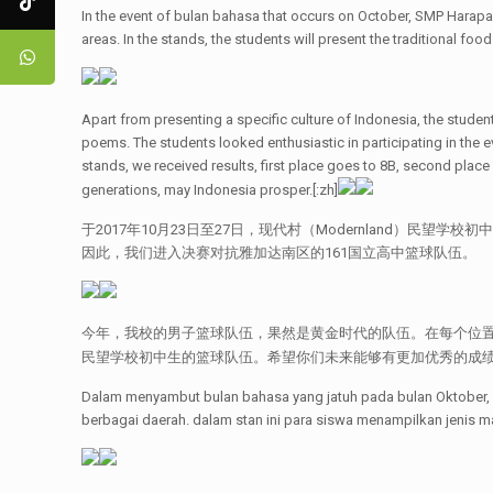
In the event of bulan bahasa that occurs on October, SMP Harapan 
areas. In the stands, the students will present the traditional food
Apart from presenting a specific culture of Indonesia, the student
poems. The students looked enthusiastic in participating in the ev
stands, we received results, first place goes to 8B, second place 
generations, may Indonesia prosper.[:zh]
于2017年10月23日至27日，现代村（Modernland）民望学
因此，我们进入决赛对抗雅加达南区的161国立高中篮球队伍。
今年，我校的男子篮球队伍，果然是黄金时代的队伍。在每个位置都有
民望学校初中生的篮球队伍。希望你们未来能够有更加优秀的成绩！[
Dalam menyambut bulan bahasa yang jatuh pada bulan Oktober, 
berbagai daerah. dalam stan ini para siswa menampilkan jenis m