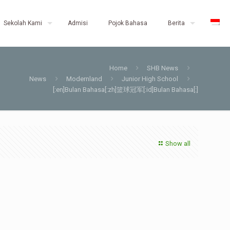
Sekolah Kami
Admisi
Pojok Bahasa
Berita
Home
SHB News
News
Modernland
Junior High School
[:en]Bulan Bahasa[:zh]篮球冠军[:id]Bulan Bahasa[:]
Show all