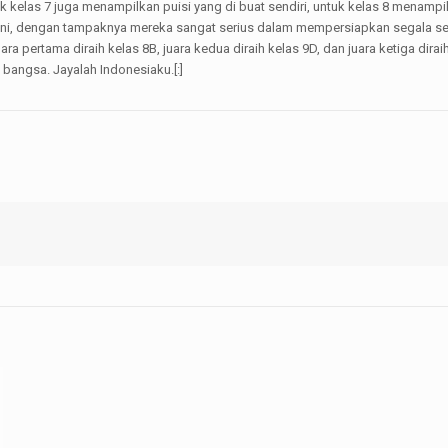
k kelas 7 juga menampilkan puisi yang di buat sendiri, untuk kelas 8 menampi
ra ini, dengan tampaknya mereka sangat serius dalam mempersiapkan segala ses
ara pertama diraih kelas 8B, juara kedua diraih kelas 9D, dan juara ketiga d
 bangsa. Jayalah Indonesiaku.[:]