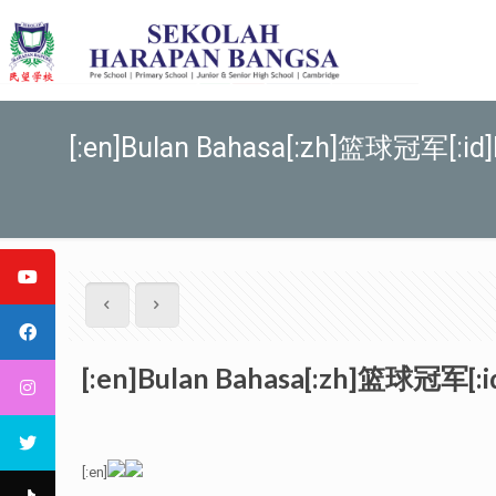
[:en]Bulan Bahasa[:zh]篮球冠军[:id]B
[:en]Bulan Bahasa[:zh]篮球冠军[:id
[:en]