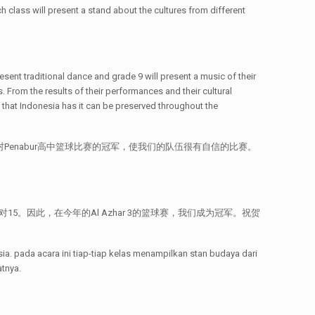
h class will present a stand about the cultures from different
esent traditional dance and grade 9 will present a music of their
. From the results of their performances and their cultural
s that Indonesia has it can be preserved throughout the
在现代村Penabur高中篮球比赛的冠军，使我们的队伍很有自信的比赛。
因此，在今年的Al Azhar 3的篮球赛，我们成为冠军。祝贺
 pada acara ini tiap-tiap kelas menampilkan stan budaya dari
atnya.