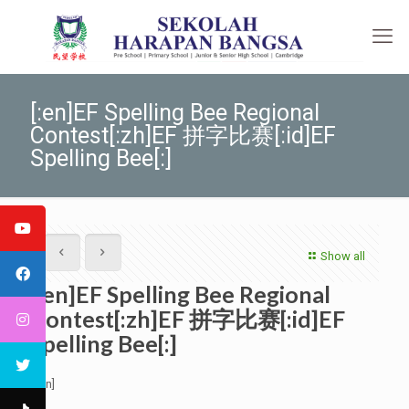
[:en]EF Spelling Bee Regional
Contest[:zh]EF 拼字比赛[:id]EF
Spelling Bee[:]
Show all
[:en]EF Spelling Bee Regional
Contest[:zh]EF 拼字比赛[:id]EF
Spelling Bee[:]
[:en]