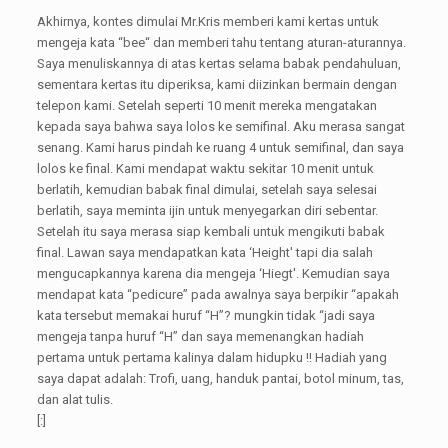
Akhirnya, kontes dimulai Mr.Kris memberi kami kertas untuk
mengeja kata “bee“ dan memberi tahu tentang aturan-aturannya.
Saya menuliskannya di atas kertas selama babak pendahuluan,
sementara kertas itu diperiksa, kami diizinkan bermain dengan
telepon kami. Setelah seperti 10 menit mereka mengatakan
kepada saya bahwa saya lolos ke semifinal. Aku merasa sangat
senang. Kami harus pindah ke ruang 4 untuk semifinal, dan saya
lolos ke final. Kami mendapat waktu sekitar 10 menit untuk
berlatih, kemudian babak final dimulai, setelah saya selesai
berlatih, saya meminta ijin untuk menyegarkan diri sebentar.
Setelah itu saya merasa siap kembali untuk mengikuti babak
final. Lawan saya mendapatkan kata ‘Height' tapi dia salah
mengucapkannya karena dia mengeja ‘Hiegt'. Kemudian saya
mendapat kata “pedicure” pada awalnya saya berpikir “apakah
kata tersebut memakai huruf “H”? mungkin tidak “jadi saya
mengeja tanpa huruf “H” dan saya memenangkan hadiah
pertama untuk pertama kalinya dalam hidupku !! Hadiah yang
saya dapat adalah: Trofi, uang, handuk pantai, botol minum, tas,
dan alat tulis.
[:]