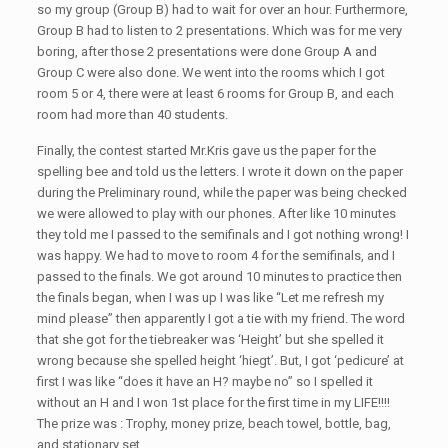
so my group (Group B) had to wait for over an hour. Furthermore,
Group B had to listen to 2 presentations. Which was for me very
boring, after those 2 presentations were done Group A and
Group C were also done. We went into the rooms which I got
room 5 or 4, there were at least 6 rooms for Group B, and each
room had more than 40 students.
Finally, the contest started Mr.Kris gave us the paper for the
spelling bee and told us the letters. I wrote it down on the paper
during the Preliminary round, while the paper was being checked
we were allowed to play with our phones. After like 10 minutes
they told me I passed to the semifinals and I got nothing wrong! I
was happy. We had to move to room 4 for the semifinals, and I
passed to the finals. We got around 10 minutes to practice then
the finals began, when I was up I was like “Let me refresh my
mind please” then apparently I got a tie with my friend. The word
that she got for the tiebreaker was ‘Height’ but she spelled it
wrong because she spelled height ‘hiegt’. But, I got ‘pedicure’ at
first I was like “does it have an H? maybe no” so I spelled it
without an H and I won 1st place for the first time in my LIFE!!!!
The prize was : Trophy, money prize, beach towel, bottle, bag,
and stationary set.