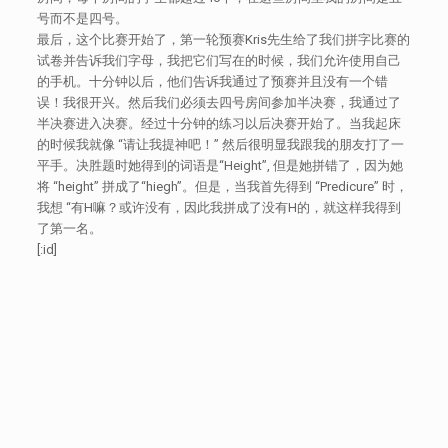
号而不是四号。
最后，这个比赛开始了，第一轮预赛Kris先生给了我们拼字比赛的
试卷并告诉我们字母，我把它们写在的时候，我们允许使用自己
的手机。十分钟以后，他们告诉我通过了预赛并且没有一个错
误！我很开兴。然后我们必须去四号房间参加半决赛，我通过了
半决赛进入决赛。经过十分钟的练习以后决赛开始了。当我起床
的时候我就像 “请让我提神吧！” 然后很明显我跟我的朋友打了一
平手。决胜题时她得到的词语是“Height”, 但是她拼错了，因为她
将 “height” 拼成了“hiegh”。但是，当我首先得到 “Predicure” 时，
我想 “有H嘛？或许没有，因此我拼成了没有H的，就这样我得到
了第一名。
[:id]