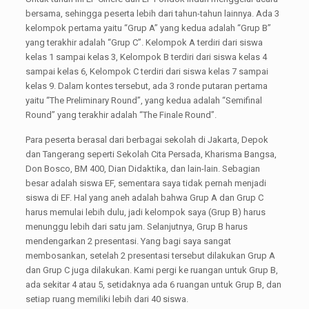
bersama, sehingga peserta lebih dari tahun-tahun lainnya. Ada 3
kelompok pertama yaitu “Grup A” yang kedua adalah “Grup B”
yang terakhir adalah “Grup C”. Kelompok A terdiri dari siswa
kelas 1 sampai kelas 3, Kelompok B terdiri dari siswa kelas 4
sampai kelas 6, Kelompok C terdiri dari siswa kelas 7 sampai
kelas 9. Dalam kontes tersebut, ada 3 ronde putaran pertama
yaitu “The Preliminary Round”, yang kedua adalah “Semifinal
Round” yang terakhir adalah “The Finale Round”.
Para peserta berasal dari berbagai sekolah di Jakarta, Depok
dan Tangerang seperti Sekolah Cita Persada, Kharisma Bangsa,
Don Bosco, BM 400, Dian Didaktika, dan lain-lain. Sebagian
besar adalah siswa EF, sementara saya tidak pernah menjadi
siswa di EF. Hal yang aneh adalah bahwa Grup A dan Grup C
harus memulai lebih dulu, jadi kelompok saya (Grup B) harus
menunggu lebih dari satu jam. Selanjutnya, Grup B harus
mendengarkan 2 presentasi. Yang bagi saya sangat
membosankan, setelah 2 presentasi tersebut dilakukan Grup A
dan Grup C juga dilakukan. Kami pergi ke ruangan untuk Grup B,
ada sekitar 4 atau 5, setidaknya ada 6 ruangan untuk Grup B, dan
setiap ruang memiliki lebih dari 40 siswa.