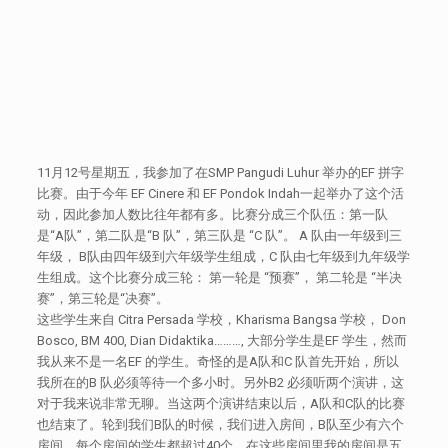
11月12号星期五，我参加了在SMP Pangudi Luhur 举办的EF 拼字
比赛。由于今年 EF Cinere 和 EF Pondok Indah一起举办了这个活
动，因此参加人数比往年都有多。比赛分成三个队伍：第一队
是“A队”，第二队是“B 队”，第三队是 “C 队”。 A 队由一年级到三
年级， B队由四年级到六年级学生组成，C 队由七年级到九年级学
生组成。这个比赛分成三轮： 第一轮是 “预赛”， 第二轮是 “半决
赛”，第三轮是“决赛”。
这些学生来自 Citra Persada 学校，Kharisma Bangsa 学校， Don
Bosco, BM 400, Dian Didaktika………, 大部分学生是EF 学生，然而
我从来不是一名EF 的学生。奇怪的是A队和C 队首先开始，所以
我所在的B 队必须等待一个多小时。另外B2 必须听两个演讲，这
对于我来说非常无聊。当这两个演讲结束以后，A队和C队的比赛
也结束了。轮到我们B队的时候，我们进入房间，B队至少有六个
房间，每个房间的学生都超过40个，在这些房间里我的房间是五