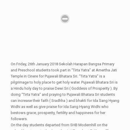
On Friday, 26th January 2018 Sekolah Harapan Bangsa Primary
and Preschool students took part in “Tirta Yatra” at Amertha Jati
Temple in Cinere for Pujawali Bhatara Sri. “Tirta Yatra” is a
pilgrimage to holy place to get holy water. Pujawali Bhatara Sri is
a Hindu holy day to praise Dewi Sri ( Goddess of Prosperity ). By
doing “Tirta Yatra” and praying to Pujawali Bhatara Sri students
can increase their faith ( Sradhha ) and bhakti for Ida Sang Hyang
Widhi as well as give praise for Ida Sang Hyang Widhi who
bestows grace, prosperity, fertility and happiness for her
followers.
On the day students departed from SHB Modernhill on the