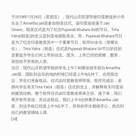
于2018年1月26日（星期五），现代山庄民望学校印度教徒的小学
生去了Amertha jati苗参加朝圣仪式。该印度庙坐落于Jati
Cinere。朝圣仪式是为了纪念Pujawali Bhatara Sri的节日。Tirta
Yatra(朝圣)的含义是到圣地领取圣水。而，Pujawali Bhatara节日
是为了纪念印度教里其中一个重要节日，祭拜Sri女生（荣耀女
生）。Tirta Yatra（朝圣）仪式及Pujawali Bhatara Sri节日的目的
是要提升学生们对上帝的信念。因为，上帝已经把荣耀，繁荣，
喜悦给予所有的人类。
当日，现代山庄民望学校的学生上午7.40乘坐校车前往Amertha
Jati苗。团队到达目的地的时候已经是上午8点钟了。合照留念
后，学生们准备祭品。仪式由印度教老师带领。祭拜完成后，老
师向学生有关Tirta Yatra（朝圣）仪式的含义，并解释有关印度庙
的建筑结构。整个祭拜仪式由印度教老师来主持。接下来，我们
离开祭拜圣地，并品尝祭品。我们上午9点钟离开Amertha Jati
苗，到达学校已经是上午9点半了。所有的学生都很开心，然后到
自己的教室继续上课。
[:id]