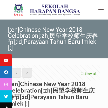
[:en]Chinese New Year 2018
Celebration[:zh]民望学校师生庆春
节[:id]Perayaan Tahun Baru Imlek
[:]
Show all
[:en]Chinese New Year 2018
Celebration[:zh]民望学校师生庆
春节[:id]Perayaan Tahun Baru
Imlek [:]