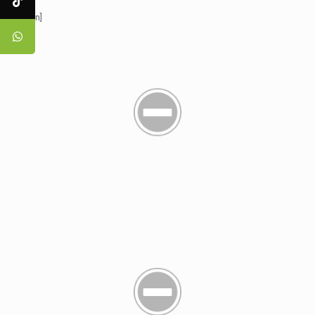
[:en]