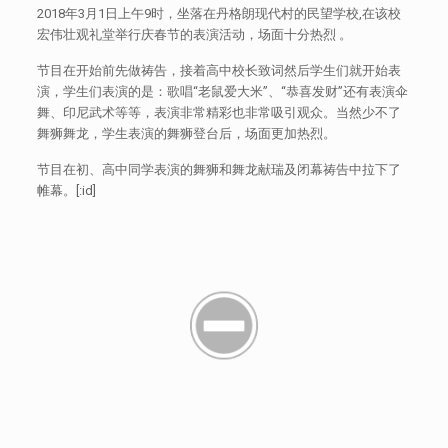
2018年3月1日上午9时，坐落在丹格朗现代村的民望学校,在该校
宏伟壮观礼堂举行庆春节的表演活动，场面十分热烈 。
节目在开始前先做祷告，接着高中校长致词然后学生们就开始表
演，学生们表演的是：歌唱“老鼠爱大米”、“恭喜发财”还有表演伞
舞、印尼武术等等，表演非常精彩也非常吸引观众。当然少不了
舞狮舞龙，学生表演的舞狮登台后，场面更加热烈。
节目在初、高中同学表演的舞狮和舞龙献瑞及闭幕祷告中拉下了
帷幕。[:id]