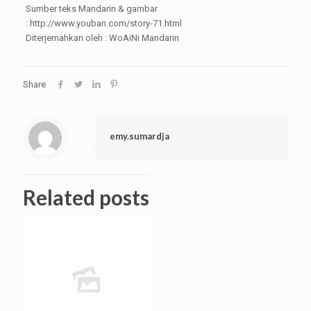
Sumber teks Mandarin & gambar
: http://www.youban.com/story-71.html
Diterjemahkan oleh : WoAiNi Mandarin
Share
emy.sumardja
Related posts