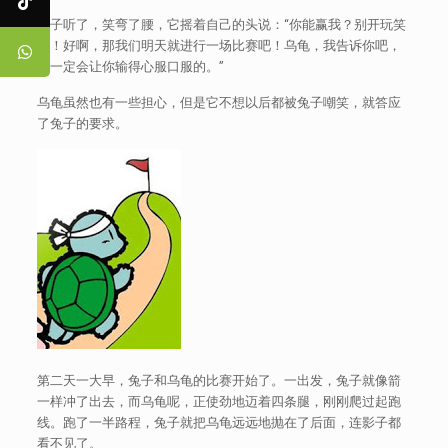
兔子听了，笑弯了腰，它摇着自己的头说：“你能赢我？别开玩笑
了！好啊，那我们明天就进行一场比赛吧！乌龟，我告诉你吧，
我一定会让你输得心服口服的。”
乌龟虽然也有一些担心，但是它不想以后都被兔子嘲笑，就答应
了兔子的要求。
第二天一大早，兔子和乌龟的比赛开始了。一出发，兔子就像箭
一样冲了出去，而乌龟呢，正使劲地迈着四条腿，刚刚爬过起跑
线。跑了一半路程，兔子就把乌龟远远地抛在了后面，连影子都
看不见了。