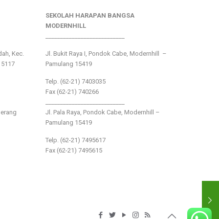
SEKOLAH HARAPAN BANGSA
MODERNHILL
___________________________
ndah, Kec.
Jl. Bukit Raya I, Pondok Cabe, Modernhill –
15117
Pamulang 15419
Telp. (62-21) 7403035
Fax (62-21) 740266
___________________________
gerang
Jl. Pala Raya, Pondok Cabe, Modernhill –
Pamulang 15419
Telp. (62-21) 7495617
Fax (62-21) 7495615