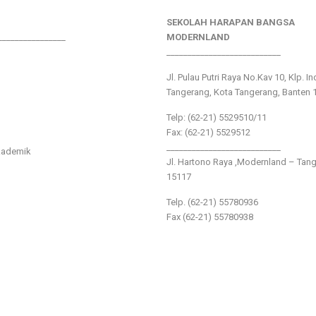
SEKOLAH HARAPAN BANGSA
________________
MODERNLAND
___________________________
Jl. Pulau Putri Raya No.Kav 10, Klp. I
Tangerang, Kota Tangerang, Banten 
Telp: (62-21) 5529510/11
Fax: (62-21) 5529512
___________________________
kademik
Jl. Hartono Raya ,Modernland – Tan
15117
Telp. (62-21) 55780936
Fax (62-21) 55780938