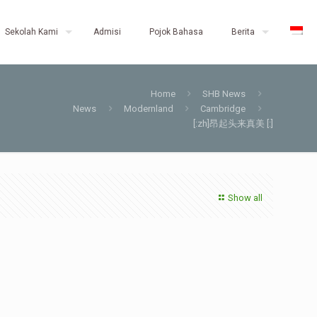
Sekolah Kami
Admisi
Pojok Bahasa
Berita
Home
SHB News
News
Modernland
Cambridge
[:zh]昂起头来真美 [:]
Show all