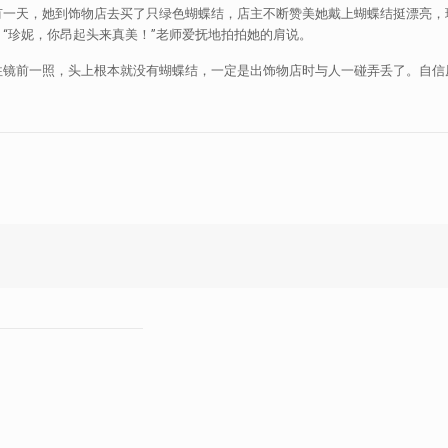
有一天，她到饰物店去买了只绿色蝴蝶结，店主不断赞美她戴上蝴蝶结挺漂亮，
“珍妮，你昂起头来真美！”老师爱抚地拍拍她的肩说。
往镜前一照，头上根本就没有蝴蝶结，一定是出饰物店时与人一碰弄丢了。自信