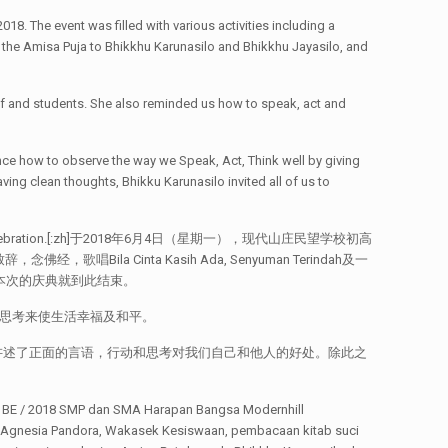
. The event was filled with various activities including a
he Amisa Puja to Bhikkhu Karunasilo and Bhikkhu Jayasilo, and
ff and students. She also reminded us how to speak, act and
nce how to observe the way we Speak, Act, Think well by giving
ing clean thoughts, Bhikku Karunasilo invited all of us to
c following the celebration.[:zh]于2018年6月4日（星期一），现代山庄民望学校初高
ila Cinta Kasih Ada, Senyuman Terindah及一
祈祷下，本次的庆典就到此结束。
极的思考来使生活幸福及和平。
时也讲述了正面的言语，行动和思考对我们自己和他人的好处。除此之
P dan SMA Harapan Bangsa Modernhill
u Agnesia Pandora, Wakasek Kesiswaan, pembacaan kitab suci