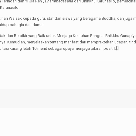
 Terindah dan Yi Jia Ren”,
Dhammadesana
dari Bhikkhu Karunasilo, pemercika
Karunasilo.
 hari Waisak kepada guru, staf dan siswa yang beragama Buddha, dan juga
hidup bahagia dan damai.
dak dan Berpikir yang Baik untuk Menjaga Keutuhan Bangsa. Bhikkhu Gunapi
ya. Kemudian, menjelaskan tentang manfaat dari mempraktekan ucapan, tindakan
tasi kurang lebih 10 menit sebagai upaya menjaga pikiran positif.[:]