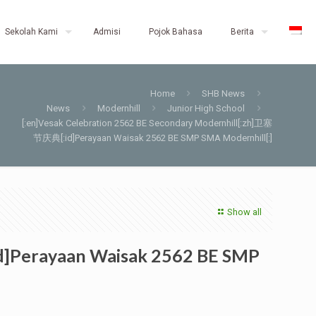
Sekolah Kami
Admisi
Pojok Bahasa
Berita
Home
SHB News
News
Modernhill
Junior High School
[:en]Vesak Celebration 2562 BE Secondary Modernhill[:zh]卫塞
节庆典[:id]Perayaan Waisak 2562 BE SMP SMA Modernhill[:]
Show all
d]Perayaan Waisak 2562 BE SMP