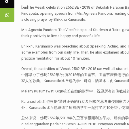
[:en]The Vesak celebration 2562 BE / 2018 of Sekolah Harapan Ban
Pindapata, opening speech from Ms. Agnesia Pandora, reading o
a closing prayer by Bhikkhu Karunasilo.
Ms. Agnesia Pandora, The Vice Principal of Students Affairs gav
think positively to live a happy and peaceful life.
Bhikkhu Karunasilo was preaching about Speaking, Acting, and Th
some examples from our daily life. Then, he also explained about 
practice meditation for about 10 minutes.
Overall, the activities of Vesak 2562 BE / 2018 ran well, 
中部举办了佛历2562年/公历2018年的卫塞节。卫塞节庆典进行的时候，举办了各
家人的歌曲。Karunasilo比丘也为学生讲道，洒圣水，向Karunasi
Melany Kusumawati Gigir校长在她的致辞中，祝
Karunasilo比丘也根据“通过正确的行动及积极的思考来
外，Karunasilo比丘也邀请了所有的学生一起打坐约10分钟，
总体来说，佛历2562年/2018年的卫塞节很顺利的举办。所有的学生，老师和职员也很
diselenggarakan pada hari Senin, 4 Juni 2018. Perayaan Waisak t