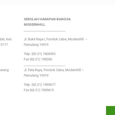
SEKOLAH HARAPAN BANGSA
MODERNHILL
___________________________
ndah, Kec.
Jl. Bukit Raya I, Pondok Cabe, Modernhill –
15117
Pamulang 15419
Telp. (62-21) 7403035
Fax (62-21) 740266
___________________________
gerang
Jl. Pala Raya, Pondok Cabe, Modernhill –
Pamulang 15419
Telp. (62-21) 7495617
Fax (62-21) 7495615