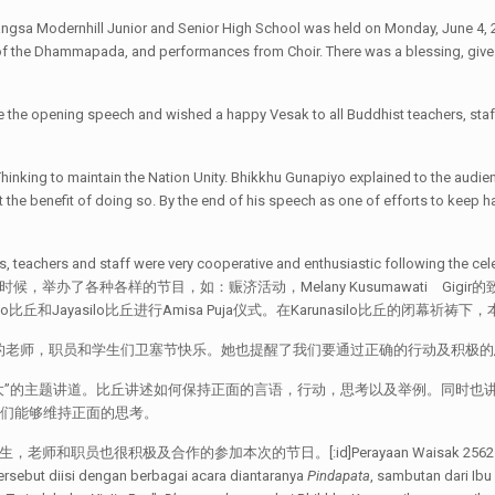
gsa Modernhill Junior and Senior High School was held on Monday, June 4, 2018
f the Dhammapada, and performances from Choir. There was a blessing, give t
e the opening speech and wished a happy Vesak to all Buddhist teachers, sta
inking to maintain the Nation Unity. Bhikkhu Gunapiyo explained to the audie
the benefit of doing so. By the end of his speech as one of efforts to keep hav
all students, teachers and staff were very cooperative and enthusiasti
种各样的节目，如：赈济活动，Melany Kusumawati Gigir的致辞，念佛经，歌唱B
lo比丘和Jayasilo比丘进行Amisa Puja仪式。在Karunasilo比丘的闭幕
愿所有的佛教徒的老师，职员和学生们卫塞节快乐。她也提醒了我们要通过正确的行动及积
使国家强大”的主题讲道。比丘讲述如何保持正面的言语，行动，思考以及举例。同
使我们能够维持正面的思考。
积极及合作的参加本次的节日。[:id]Perayaan Waisak 2562 BE / 2018 SM
ersebut diisi dengan berbagai acara diantaranya
Pindapata
, sambutan dari Ib