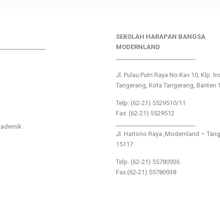
SEKOLAH HARAPAN BANGSA
________________
MODERNLAND
___________________________
Jl. Pulau Putri Raya No.Kav 10, Klp. I
Tangerang, Kota Tangerang, Banten 
Telp: (62-21) 5529510/11
Fax: (62-21) 5529512
___________________________
kademik
Jl. Hartono Raya ,Modernland – Tan
15117
Telp. (62-21) 55780936
Fax (62-21) 55780938