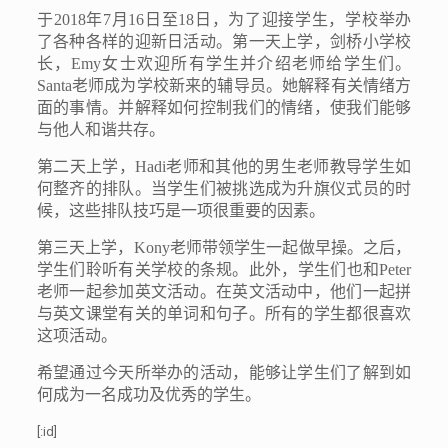
于
2018
年
7
月
16
日至
18
日，为了迎接学生，学校举办
了各种各样的迎新日活动。第一天上学，剑桥小学校
长，
Emy
女士欢迎所有学生并介绍老师给学生们。
Santa
老师成为学校新来的辅导员。她解释有关情绪方
面的事情。并解释如何控制我们的情绪，使我们能够
与他人和谐共存。
第二天上学，
Hadi
老师和其他的男生老师教导学生如
何整齐的排队。当学生们被挑选成为升旗仪式员的时
候，这些排队技巧是一项很重要的因素。
第三天上学，
Kony
老师带领学生一起做早操。之后，
学生们聆听有关学校的条规。此外，学生们也和
Peter
老师一起参加英文活动。在英文活动中，他们一起拼
与英文课堂有关的单词和句子。所有的学生都很喜欢
这项活动。
希望通过今天所举办的活动，能够让学生们了解到如
何成为一名成功及优秀的学生。
[:id]