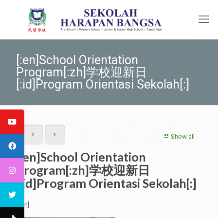
[:en]School Orientation
Program[:zh]学校迎新日
[:id]Program Orientasi Sekolah[:]
Show all
[:en]School Orientation
Program[:zh]学校迎新日
[:id]Program Orientasi Sekolah[:]
[:en]