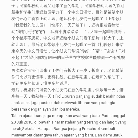
子，民望学校幼儿园又迎来了新的学期 。民望学校幼儿园为欢迎
新生和学生们重返校园举办了一个中文日活动。目的是希望小朋
友们开心并喜欢上幼儿园。老师和小朋友们一起唱了《上学歌》
《我爱我的幼儿园》《快乐的一天开始了》，还有跟着音律动一
动“我有小手拍拍拍……我有小脚踏踏踏 ……”，大家一起唱呀跳呀，
个个都乐不思蜀。中文老师还给小朋友们看了影片《长大了，上
幼儿园》。最后老师带领小朋友们一起唱了一首《礼貌歌》来结
束今天的中文日活动，让小朋友们常说“你好！”“请！”“谢谢！”“对
不起！”希望小朋友们未来的日子里在学校家里能够做一个有礼貌
的好宝宝。
再次欢迎宝宝们回来了！你们有长大了一岁，长高了。老师希望
你们比以前更懂事，更有礼貌。在新学期里，在老师的帮助下，
学到更多的知识，懂更多的道理。
最后，祝愿我们可爱的小朋友们在新的学期里，快乐每一天，进
步每一天，收获每一天！[:id]Liburan panjang sudah berakhir,dan
anak-anak juga pasti sudah melewati liburan yang bahagia
bersama dengan ayah dan ibu mereka.
Tahun ajaran baru juga merupakan awal yang baru. Pada tanggal
20 Juli 2018, di bawah sinar matahari yang terang dan langit yang
cerah,Sekolah Harapan Bangsa jenjang Preschool kembali
menyambut datangnya tahun ajaran yang baru. Dan demi untuk