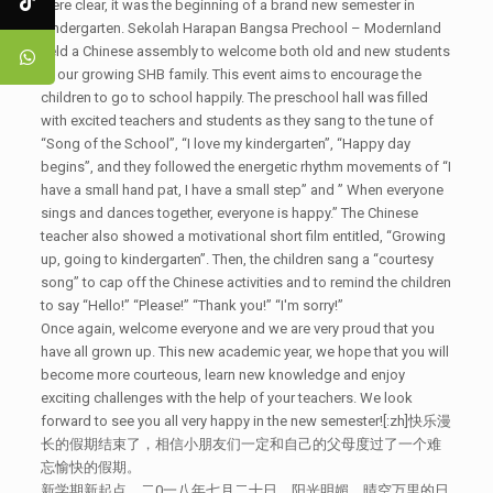
were clear, it was the beginning of a brand new semester in
kindergarten. Sekolah Harapan Bangsa Prechool – Modernland
held a Chinese assembly to welcome both old and new students
to our growing SHB family. This event aims to encourage the
children to go to school happily. The preschool hall was filled
with excited teachers and students as they sang to the tune of
“Song of the School”, “I love my kindergarten”, “Happy day
begins”, and they followed the energetic rhythm movements of “I
have a small hand pat, I have a small step” and ” When everyone
sings and dances together, everyone is happy.” The Chinese
teacher also showed a motivational short film entitled, “Growing
up, going to kindergarten”. Then, the children sang a “courtesy
song” to cap off the Chinese activities and to remind the children
to say “Hello!” “Please!” “Thank you!” “I'm sorry!”
Once again, welcome everyone and we are very proud that you
have all grown up. This new academic year, we hope that you will
become more courteous, learn new knowledge and enjoy
exciting challenges with the help of your teachers. We look
forward to see you all very happy in the new semester![:zh]快乐漫
长的假期结束了，相信小朋友们一定和自己的父母度过了一个难
忘愉快的假期。
新学期新起点，二0一八年七月二十日，阳光明媚、晴空万里的日