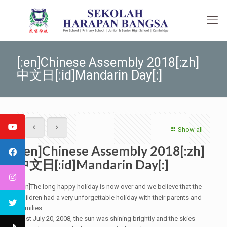
[:en]Chinese Assembly 2018[:zh]
中文日[:id]Mandarin Day[:]
Show all
[:en]Chinese Assembly 2018[:zh]
中文日[:id]Mandarin Day[:]
[:en]The long happy holiday is now over and we believe that the
children had a very unforgettable holiday with their parents and
families.
Last July 20, 2008, the sun was shining brightly and the skies