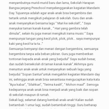
menyambutnya murid-murid baru dan lama, Sekolah Harapan
Bangsa jenjang Preschool menyelenggarakan kegiatan Mandarin
Day. Tujuannya adalah agar anak-anak bisa bergembira dan
tertarik untuk mengikuti pelajaran di sekolah. Guru dan anak-
anak menyanyikan bersama lagu “ Mari ke sekolah”, “ Saya
menyukai taman kanak-kanak , “ Hari yang gembira telah
dimulai”, selain itu juga menari mengikuti irama music “ Saya
mempunyai tangan yang kecil plok, plok, plok… saya mempunyai
kaki yang kecil ta ta ta…”
Semuanya bernyanyi dan menari dengan bergembira, semuanya
bergembira tanpa ada beban pikiran. Guru juga memberikan
tontonan kepada anak-anak yang berjudul” Saya sudah besar,
dan sudah bersekolah di taman kanak-kanak”.Akhirnya guru
menuntun anak-anak untuk menyanyikan sebuah lagu yang
berjudul “Sopan Santun”untuk mengakhiri kegiatan Mandarin day
ini, sehingga anak-anak bisa senantiasa mengucapkan kata-kata
“Apa kabar”, “Silahkan”, “Terima kasih”, “ Mohon maaf”. Semoga
kedepannya anak-anak bisa menjadi anak yang baik dan sopan
di sekolah maupun di rumah.
Sekali lagi, selamat datang kembali anak-anak! Kalian sudah
bertambah 1 umur lagi, sudah bertambah tinggi. Guru berharap