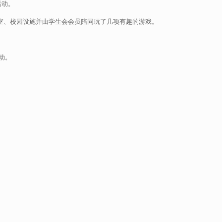
活动。
的培养及参观课室、校园设施并由学生会会员陪同玩了几项有趣的游戏。
动。