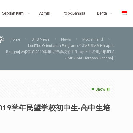
Sekolah Kami
Admisi
Pojok Bahasa
Berita
9学
Home
SHB News
News
Modernland
[:en]The Orientation Program of SMP-SMA Harapan
Bangsa[:zh]2018-2019学年民望学校初中生-高中生培训[:id]MPLS
SMP-SMA Harapan Bangsa[:]
Show all
zh]2018-2019学年民望学校初中生-高中生培