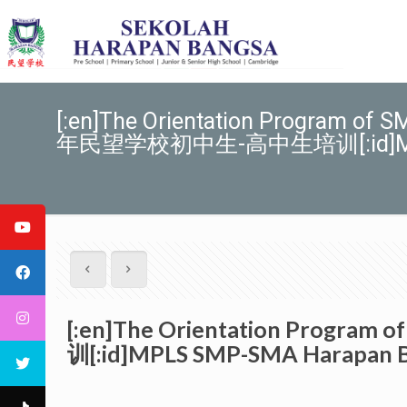
[:en]The Orientation Program of
年民望学校初中生-高中生培训[:id]MPLS 
[:en]The Orientation Prog
训[:id]MPLS SMP-SMA Harapan B