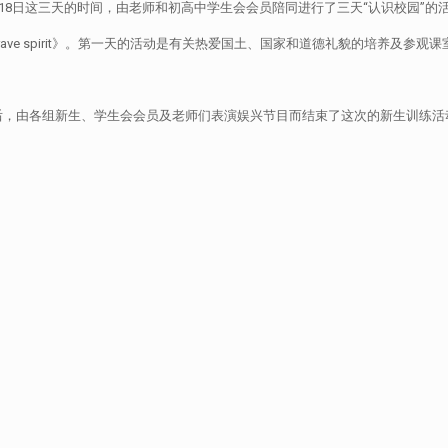
18日这三天的时间，由老师和初高中学生会会员陪同进行了三天“认识校园”的
rce mind,brave spirit》。第一天的活动是有关热爱国土、国家和道德礼貌
后，由各组新生、学生会会员及老师们表演娱兴节目而结束了这次的新生训练活