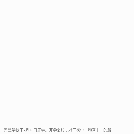
结束，民望学校于7月16日开学。开学之始，对于初中一和高中一的新