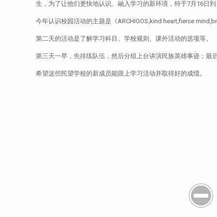
生，为了让他们更快地认识、融入学习的新环境，特于7月16日到
今年认识校园活动的主题是《ARCHIGOS,kind heart,fie
第二天的活动是了解学习科目、学校规则、课外活动的选项等。
第三天一早，先排练队伍，然后分组上台讲演民族英雄事迹；最
希望这些民望学校的新成员能跟上学习活动并取得好的成绩。