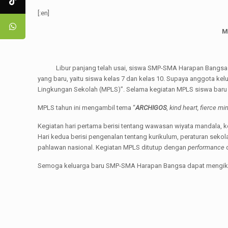
[:en]
M
Libur panjang telah usai, siswa SMP-SMA Harapan Bangsa kemb
yang baru, yaitu siswa kelas 7 dan kelas 10. Supaya anggota k
Lingkungan Sekolah (MPLS)”. Selama kegiatan MPLS siswa bar
MPLS tahun ini mengambil tema “
ARCHIGOS
,
kind heart, fierce min
Kegiatan hari pertama berisi tentang wawasan wiyata mandala, k
Hari kedua berisi pengenalan tentang kurikulum, peraturan sekolah
pahlawan nasional. Kegiatan MPLS ditutup dengan
performance
d
Semoga keluarga baru SMP-SMA Harapan Bangsa dapat mengikuti