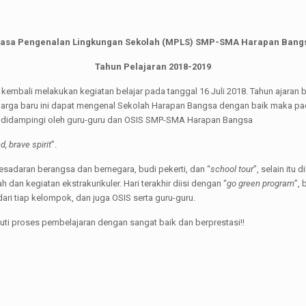
asa Pengenalan Lingkungan Sekolah (MPLS) SMP-SMA Harapan Bang
Tahun Pelajaran 2018-2019
ali melakukan kegiatan belajar pada tanggal 16 Juli 2018. Tahun ajaran 
eluarga baru ini dapat mengenal Sekolah Harapan Bangsa dengan baik maka pa
u didampingi oleh guru-guru dan OSIS SMP-SMA Harapan Bangsa
d, brave spirit
”.
esadaran berangsa dan bernegara, budi pekerti, dan “
school tour
”, selain itu
 dan kegiatan ekstrakurikuler. Hari terakhir diisi dengan “
go green program
”,
ari tiap kelompok, dan juga OSIS serta guru-guru.
 proses pembelajaran dengan sangat baik dan berprestasi!!