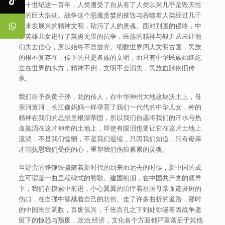
二十世纪这一百年，人类遭受了自从有了人类以来几乎是毁灭性
质的巨大浩劫。战争这个恶魔贪婪的摧毁与吞噬着人类经过几千
年来发展来的精神文明，玷污了人的灵魂。面对别国的侵略，中
华英雄儿女进行了英勇无畏的抗争，民族的精神与毅力从未让他
们失去信心，所以始终不曾放弃。细数世界四大文明古国，民族
的根不复存在，传下的只是各族的文明，而只有中华民族始终屹
立在世界的东方，精神不倒，文明不会消失，民族血脉依旧传
承。
我们自予炎黄子孙，龙的传人，在中华神州大地这块沃土上，母
亲河黄河，长江像妈妈一样孕育了我们一代代的中华儿女，种的
精神在我们的思想里根深蒂固，所以我们自愿将我们的汗水与热
血抛洒在这片神奇的土地上，即使有眼泪也要让它在这片土地上
流淌，不是我们懦弱，不是我们退缩，只因我们知道，只有母亲
才能抚慰我们受伤的心，重塑我们伤痕累累的灵魂。
当野蛮的铮铮铁骑随着新时代的到来而远去的时候，新中国的成
立可谓是一曲里程碑式的赞歌。建国初期，在中国共产党的领导
下，我们在摸索中前进，小心翼翼的治疗着祖国母亲血迹斑斑的
伤口，在自强中舔舐着自己的悲伤。走了许多曲折的道路，那时
的中国民生凋敝，百废俱兴，千疮百孔之下到处弥漫着因战争遗
留下的惊恐与颓废，政治,经济，文化各个方面都严重落后于其他