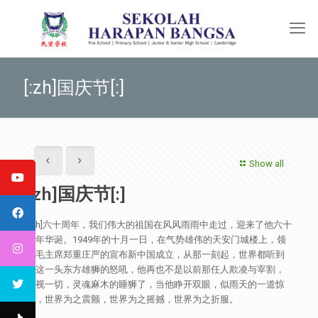
[:zh]国庆节[:]
Show all
[:zh]国庆节[:]
[:zh]六十周年，我们伟大的祖国在风风雨雨中走过，迎来了他六十
周年华诞。1949年的十月一日，在气势雄伟的天安门城楼上，领
袖毛主席郑重庄严的宣布新中国成立，从那一刻起，世界都听到
了这一头东方雄狮的怒吼，他再也不是以前那任人欺凌与宰割，
漠视一切，灵魂麻木的睡狮了，当他睁开双眼，似雨天的一道惊
雷，世界为之震颤，世界为之摇撼，世界为之折服。