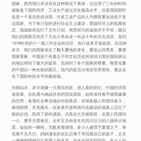
国家。然而我们并没有在这种情况下畏缩，仅仅用了三年的时间
就恢复了国民经济，工业生产超过历史最高水平，但是我国那时
还是一个落后的农业国，许多工业产品的人均拥有量远远低于发
达国家。为了有计划的进行社会主义建设，摆脱经济上的低靡状
态，我国政府实行了五年计划。然而前方的道路并不平坦，随后
我们的国家又经历了文化大革命这一长达十年的文化浩劫，直到
1978年党的十一届三中全会的召开，执行改革开放政策。此后的
岁月，我们的国家发生了翻天覆地的变化，重造山河秀美，重塑
国家形象，中国这个有着五千年文化历史的泱泱大国在国际政坛
的地位得到了极大的提高，也得到了各个国家的尊重。饱受沧桑
的中国以一种全新的面孔，现代的姿态出现在世界面前。逐步走
在了国际科技水平的最前端。
光阴似水，岁月就像一只离弦的箭，进入新的世纪，中国经济高
速发展。在机遇与挑战并存的现实面前，始终保持着平稳而健康
的态势，各项社会事业稳步向前推进，全国各族人民团结奋斗，
顽强拼搏，共克难关，在改革开放和现代化建设的道路上迈出了
新的步伐，取得了新的成就。尤其在大灾难面前，全国人民团结
一心，携手共度难关。去年五月份发生在四川汶川的八级特大地
震，短短的一瞬间，无数房屋倒塌，多少人被埋于废墟之下，再
也看不见天日。妈妈凄哀的在乱石堆下寻找着自己的孩子，丈夫
一遍遍的呼喊自己所爱人的名字，却永远得不到回应，多少人的