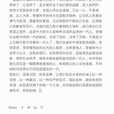
梦碎了，心也碎了，是灾难夺走了他们家的温暖，亲人的呵护。
然而大灾面前有大爱，全国人民众志成城，万众一心，不畏艰
难，以人为本，尊重科学的伟大抗震救灾精神。让灾区人民重拾
勇气与坚强，重建美好家园。尤记得那些不顾自己生命，忘我救
人的解放军官们，当他们踏入那片脆弱的土地时，就已将自己生
死置之度外，这其中大部分人是80年后成长起来的一代人。曾被
社会称为垮掉一代的80后，没有了轻狂，没有了浮躁，不再是大
人们眼中那不经事的一代人了，我们在成长中渐渐变得成熟，变
得坚强，变得懂得如何去为别人着想，去疼爱他人，曾被称为小
皇帝小公主，自私的我们，去掉那些头衔后，是能肩负起建设国
家，维护社会秩序，继承并能发扬民族传统的一代人，在年轻的
脸孔背后是一颗颗勇敢顽强的心，有着独立的人生价值观。不同
的时代培养出不同思想观念的一代。
朋友们，迎着太阳，秋风送爽，让我们站在古老的长城上以一种
深情，以一种豪迈，以一种庄严的仪式，端起金杯，痛饮欢庆的
美酒，轻轻柔扶脚下的每一寸土地，共同祝福我们亲爱的祖国国
泰民安，前程似锦。[:]
Share