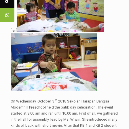
[:en]
rd
On Wednesday, October, 3
2018 Sekolah Harapan Bangsa
Modernhill Preschool held the batik day celebration. The event
started at 8.00 am and ran until 10.00 am. First of all, we gathered
in the hall for assembly, lead by Ms. Wiwin. She introduced many
kinds of batik with short movie. After that KB 1 and KB 2 student