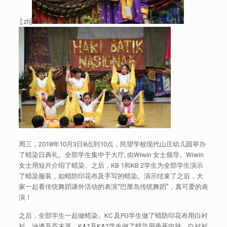
[:zh]
周三，2018年10月3日8点到10点，民望学校现代山庄幼儿园举办
了蜡染日典礼。全部学生集中于大厅, 由Wiwin 女士领导。Wiwin
女士用短片介绍了蜡染。之后，KB 1和KB 2学生为全部学生演示
了蜡染服装，如蜡防印花布及手写的蜡染。演示结束了之后，大
家一起看传统舞蹈课外活动的表演“巴厘岛传统舞蹈”，真可爱的表
演！
之后，全部学生一起做蜡染。KC 及PG学生做了蜡防印花布用白衬
衫、油漆及芥末茎。KA1及KA2学生做了蜡染用香蕉中脉、白衬衫