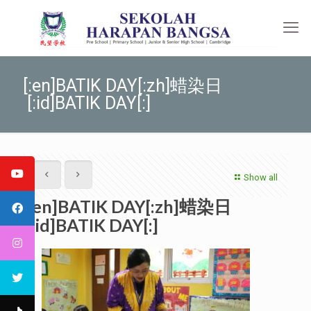
[:en]BATIK DAY[:zh]蜡染日
[:id]BATIK DAY[:]
Show all
[:en]BATIK DAY[:zh]蜡染日
[:id]BATIK DAY[:]