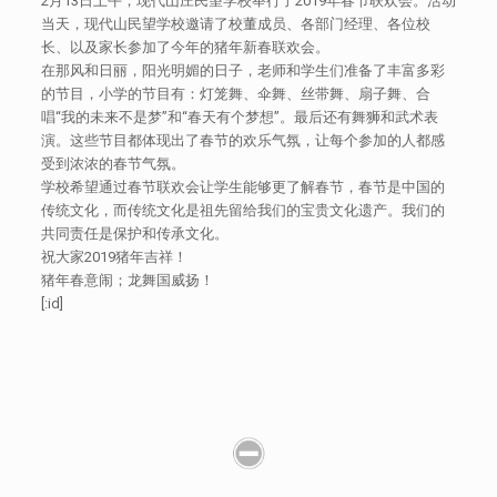
2月13日上午，现代山庄民望学校举行了2019年春节联欢会。活动
当天，现代山民望学校邀请了校董成员、各部门经理、各位校
长、以及家长参加了今年的猪年新春联欢会。
在那风和日丽，阳光明媚的日子，老师和学生们准备了丰富多彩
的节目，小学的节目有：灯笼舞、伞舞、丝带舞、扇子舞、合
唱“我的未来不是梦”和“春天有个梦想”。最后还有舞狮和武术表
演。这些节目都体现出了春节的欢乐气氛，让每个参加的人都感
受到浓浓的春节气氛。
学校希望通过春节联欢会让学生能够更了解春节，春节是中国的
传统文化，而传统文化是祖先留给我们的宝贵文化遗产。我们的
共同责任是保护和传承文化。
祝大家2019猪年吉祥！
猪年春意闹；龙舞国威扬！
[:id]