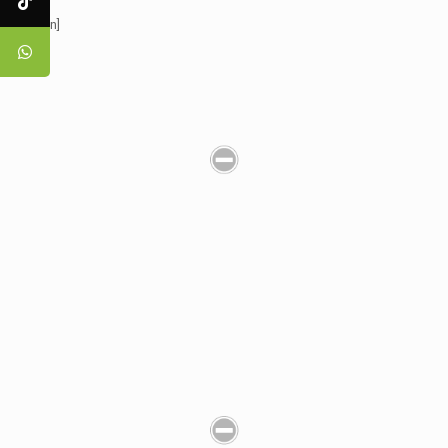
[:en]