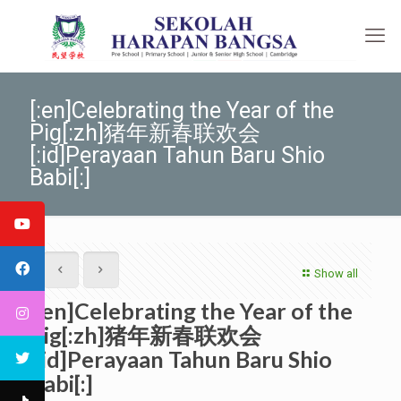
[:en]Celebrating the Year of the
Pig[:zh]猪年新春联欢会
[:id]Perayaan Tahun Baru Shio
Babi[:]
Show all
[:en]Celebrating the Year of the
Pig[:zh]猪年新春联欢会
[:id]Perayaan Tahun Baru Shio
Babi[:]