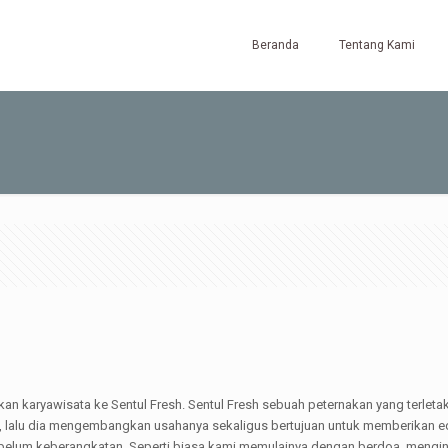
Beranda
Tentang Kami
kan karyawisata ke Sentul Fresh. Sentul Fresh sebuah peternakan yang terletak
i, lalu dia mengembangkan usahanya sekaligus bertujuan untuk memberikan edu
 sebelum keberangkatan. Seperti biasa kami memulainya dengan berdoa, mengi