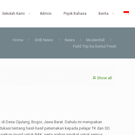
Sekolah Kami
Admisi
Pojok Bahasa
Berita
Home
SHB News
News
Modernhill
Field Trip ke Sentul Fresh
Show all
 di Desa Cijulang, Bogor, Jawa Barat. Dahulu ini merupakan
kasi tentang hasil-hasil peternakan kepada pelajar TK dan SD.
ngatkan murid untuk BAK, serta arahan singkat untuk semua