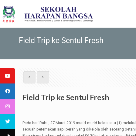
Field Trip ke Sentul Fresh
Field Trip ke Sentul Fresh
Pada hari Rabu, 27 Maret 2019 murid-murid kelas satu (1) melaku
sebuah peternakan sapi perah yang dikelola oleh seorang petan
Para siswa berkumpul di aula pukul 06.30 untuk persiapan diri