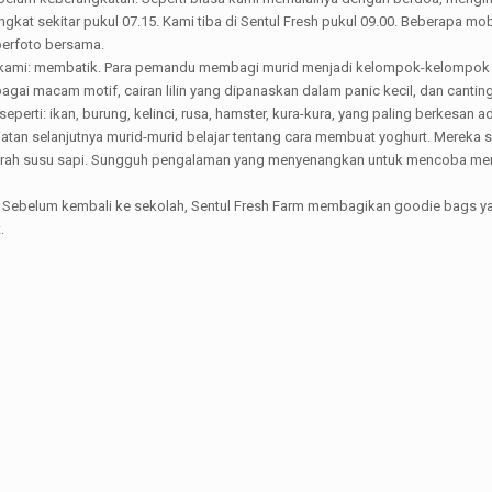
gkat sekitar pukul 07.15. Kami tiba di Sentul Fresh pukul 09.00. Beberapa 
 berfoto bersama.
 kami: membatik. Para pemandu membagi murid menjadi kelompok-kelompok 
rbagai macam motif, cairan lilin yang dipanaskan dalam panic kecil, dan canti
ti: ikan, burung, kelinci, rusa, hamster, kura-kura, yang paling berkesan 
an selanjutnya murid-murid belajar tentang cara membuat yoghurt. Mereka 
erah susu sapi. Sungguh pengalaman yang menyenangkan untuk mencoba meme
Sebelum kembali ke sekolah, Sentul Fresh Farm membagikan goodie bags yan
.