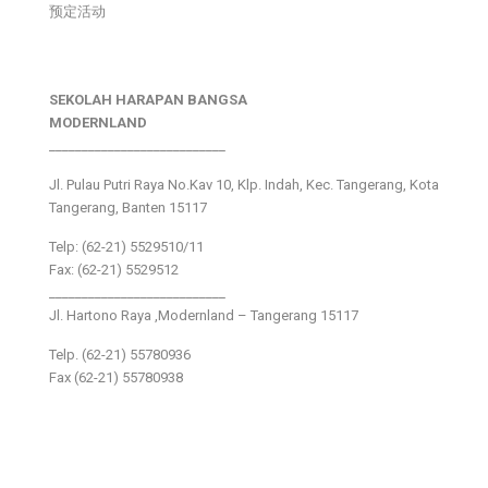
预定活动
SEKOLAH HARAPAN BANGSA
MODERNLAND
___________________________
Jl. Pulau Putri Raya No.Kav 10, Klp. Indah, Kec. Tangerang, Kota
Tangerang, Banten 15117
Telp: (62-21) 5529510/11
Fax: (62-21) 5529512
___________________________
Jl. Hartono Raya ,Modernland – Tangerang 15117
Telp. (62-21) 55780936
Fax (62-21) 55780938