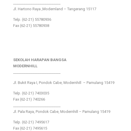
___________________________
Jl. Hartono Raya ,Modernland – Tangerang 15117
Telp. (62-21) 55780936
Fax (62-21) 55780938
SEKOLAH HARAPAN BANGSA
MODERNHILL
___________________________
Jl. Bukit Raya I, Pondok Cabe, Modernhill – Pamulang 15419
Telp. (62-21) 7403035
Fax (62-21) 740266
___________________________
Jl. Pala Raya, Pondok Cabe, Modernhill – Pamulang 15419
Telp. (62-21) 7495617
Fax (62-21) 7495615