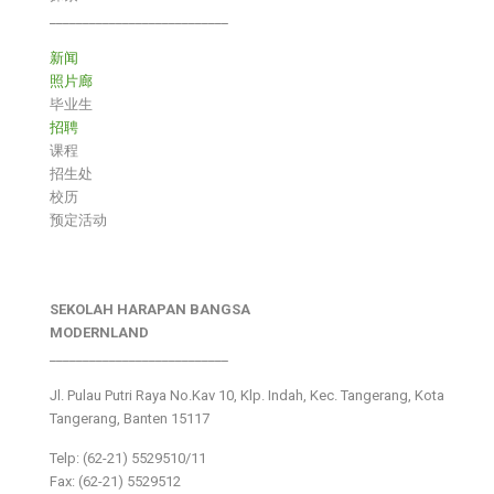
___________________________
新闻
照片廊
毕业生
招聘
课程
招生处
校历
预定活动
SEKOLAH HARAPAN BANGSA
MODERNLAND
___________________________
Jl. Pulau Putri Raya No.Kav 10, Klp. Indah, Kec. Tangerang, Kota
Tangerang, Banten 15117
Telp: (62-21) 5529510/11
Fax: (62-21) 5529512