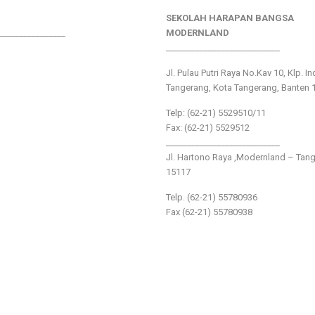
SEKOLAH HARAPAN BANGSA
________________
MODERNLAND
___________________________
Jl. Pulau Putri Raya No.Kav 10, Klp. I
Tangerang, Kota Tangerang, Banten 
Telp: (62-21) 5529510/11
Fax: (62-21) 5529512
___________________________
Jl. Hartono Raya ,Modernland – Tan
15117
Telp. (62-21) 55780936
Fax (62-21) 55780938