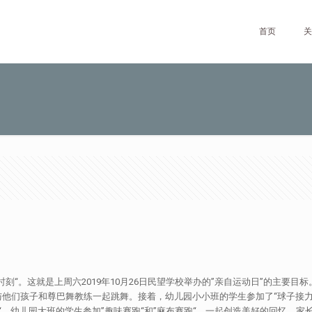
首页
关
刻“。这就是上周六2019年10月26日民望学校举办的”亲自运动日”的主要
们孩子和尊巴舞教练一起跳舞。接着，幼儿园小小班的学生参加了“球子接力赛”
子“。幼儿园大班的学生参加”趣味赛跑“和”麻布赛跑“。一起创造美好的回忆。