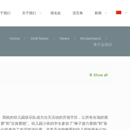
于我们
关于我们
报名处
语言角
新闻
Home
SHB News
News
Modernland
亲子运动日
Show all
目标。我校的幼儿园鼓乐队成为当天活动的开场节目，让所有在场的观
和“豆袋赛跑”。幼儿园小班的学生参加了“棒子接力赛跑“和”装
家长们也参加了友谊拔河比赛。非常高兴能够看到幼儿园的家长们如