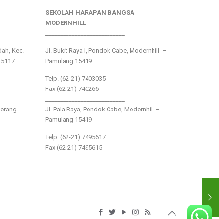
SEKOLAH HARAPAN BANGSA
MODERNHILL
___________________________
ndah, Kec.
Jl. Bukit Raya I, Pondok Cabe, Modernhill –
15117
Pamulang 15419
Telp. (62-21) 7403035
Fax (62-21) 740266
___________________________
gerang
Jl. Pala Raya, Pondok Cabe, Modernhill –
Pamulang 15419
Telp. (62-21) 7495617
Fax (62-21) 7495615