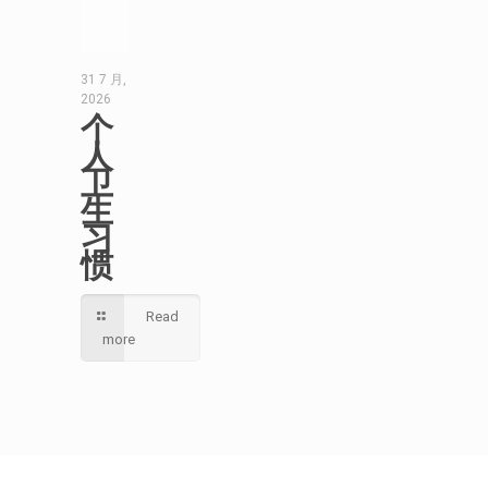
31 7 月,
2026
个
人
卫
生
习
惯
Read
more