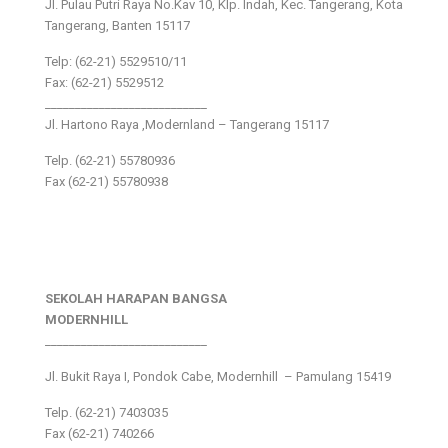
Jl. Pulau Putri Raya No.Kav 10, Klp. Indah, Kec. Tangerang, Kota
Tangerang, Banten 15117
Telp: (62-21) 5529510/11
Fax: (62-21) 5529512
___________________________
Jl. Hartono Raya ,Modernland – Tangerang 15117
Telp. (62-21) 55780936
Fax (62-21) 55780938
SEKOLAH HARAPAN BANGSA
MODERNHILL
___________________________
Jl. Bukit Raya I, Pondok Cabe, Modernhill – Pamulang 15419
Telp. (62-21) 7403035
Fax (62-21) 740266