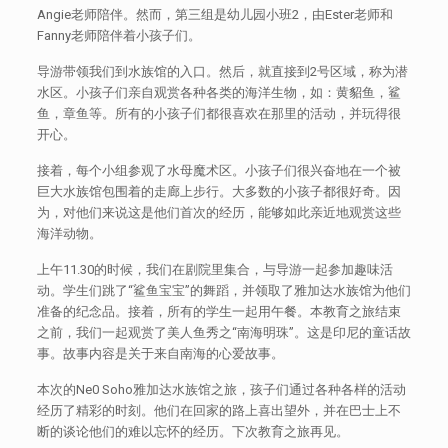
Angie老师陪伴。然而，第三组是幼儿园小班2，由Ester老师和
Fanny老师陪伴着小孩子们。
导游带领我们到水族馆的入口。然后，就直接到2号区域，称为潜
水区。小孩子们亲自观赏各种各类的海洋生物，如：黄貂鱼，鲨
鱼，章鱼等。所有的小孩子们都很喜欢在那里的活动，并玩得很
开心。
接着，每个小组参观了水母魔术区。小孩子们很兴奋地在一个被
巨大水族馆包围着的走廊上步行。大多数的小孩子都很好奇。因
为，对他们来说这是他们首次的经历，能够如此亲近地观赏这些
海洋动物。
上午11.30的时候，我们在剧院里集合，与导游一起参加趣味活
动。学生们跳了“鲨鱼宝宝”的舞蹈，并领取了雅加达水族馆为他们
准备的纪念品。接着，所有的学生一起用午餐。本教育之旅结束
之前，我们一起观赏了美人鱼秀之“南海明珠”。这是印尼的童话故
事。故事内容是关于来自南海的心爱故事。
本次的Ne0 Soho雅加达水族馆之旅，孩子们通过各种各样的活动
经历了精彩的时刻。他们在回家的路上喜出望外，并在巴士上不
断的谈论他们的难以忘怀的经历。下次教育之旅再见。