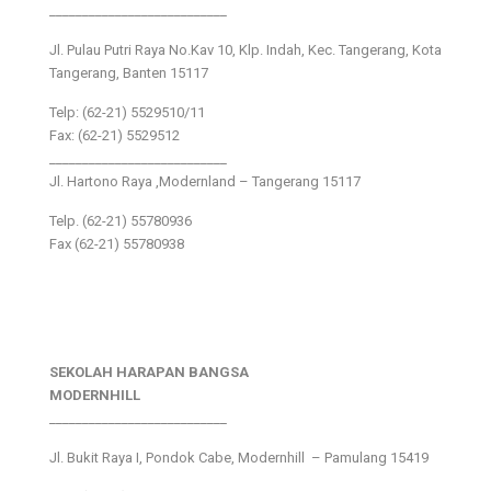
___________________________
Jl. Pulau Putri Raya No.Kav 10, Klp. Indah, Kec. Tangerang, Kota
Tangerang, Banten 15117
Telp: (62-21) 5529510/11
Fax: (62-21) 5529512
___________________________
Jl. Hartono Raya ,Modernland – Tangerang 15117
Telp. (62-21) 55780936
Fax (62-21) 55780938
SEKOLAH HARAPAN BANGSA
MODERNHILL
___________________________
Jl. Bukit Raya I, Pondok Cabe, Modernhill – Pamulang 15419