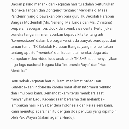
Bagian paling menarik dari kegiatan hari itu adalah pertunjukan
“Boneka Tangan dan Dongeng” tentang “Merdeka di Masa
Pandemi” yang dibawakan oleh para guru TK Sekolah Harapan
Bangsa Modernhill (Ms. Neneng, Ms. Linda dan Ms. Christina)
berperan sebagai Ibu, Ucok dan pembawa cerita. Pertunjukan
boneka tangan ini memaparkan kepada kita tentang arti
“kemerdekaan”
dalam berbagai versi, ada banyak pendapat dari
teman-teman TK Sekolah Harapan Bangsa yang menceritakan
tentang apa itu
“merdeka”
dari kacamata mereka. Juga ada
kumpulan video-video lucu anak-anak TK SHB saat menyanyikan
lagu-lagu nasional Negara kita “Indonesia Raya” dan “Hari
Merdeka”.
Seru sekali kegiatan hari ini, kami menikmati video Hari
Kemerdekaan Indonesia karena sarat akan informasi penting
dan ilmu bagi kami. Semangat kami terus membara saat
menyanyikan Lagu Kebangsaan bersama dan melambai-
lambaikan hasil karya bendera Indonesia dari kelas seni kami.
Kami menutup acara hari itu dengan doa penutup yang dipimpin
oleh Pak Wayan (dalam agama Hindu).