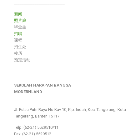
___________________________
新闻
照片廊
毕业生
招聘
课程
招生处
校历
预定活动
SEKOLAH HARAPAN BANGSA
MODERNLAND
___________________________
Jl. Pulau Putri Raya No.Kav 10, Klp. Indah, Kec. Tangerang, Kota
Tangerang, Banten 15117
Telp: (62-21) 5529510/11
Fax: (62-21) 5529512