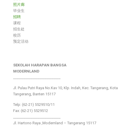
照片廊
毕业生
招聘
课程
招生处
校历
预定活动
SEKOLAH HARAPAN BANGSA
MODERNLAND
___________________________
Jl. Pulau Putri Raya No.Kav 10, Klp. Indah, Kec. Tangerang, Kota
Tangerang, Banten 15117
Telp: (62-21) 5529510/11
Fax: (62-21) 5529512
___________________________
Jl. Hartono Raya ,Modernland – Tangerang 15117