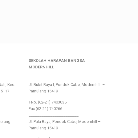
SEKOLAH HARAPAN BANGSA
MODERNHILL
___________________________
ndah, Kec.
Jl. Bukit Raya I, Pondok Cabe, Modernhill –
15117
Pamulang 15419
Telp. (62-21) 7403035
Fax (62-21) 740266
___________________________
gerang
Jl. Pala Raya, Pondok Cabe, Modernhill –
Pamulang 15419