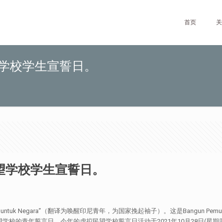
首页
关
望学校学生宣誓日。
民望学校学生宣誓日。
umu singsingkan untuk Negara”（翻译为唤醒印尼青年，为国家挽起袖子）。这是
誓言日。今年的虚拟民望学校誓言日活动于2021年10月28日(星期四)举办，主题为“Ka