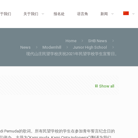
于我们
关于我们
报名处
语言角
新闻
Home
SHB News
News
Modernhill
Junior High School
现代山庄民望学校庆祝2021年民望学校学生宣誓日。
Show all
Bangun Pemudi Pemuda的歌词。所有民望学校的学生在参加青年誓言纪念日的
mi muda..Kami Cinta Indonesia”(翻译为我们