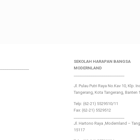
SEKOLAH HARAPAN BANGSA
________________
MODERNLAND
___________________________
Jl. Pulau Putri Raya No.Kav 10, Klp. I
Tangerang, Kota Tangerang, Banten 
Telp: (62-21) 5529510/11
Fax: (62-21) 5529512
___________________________
Jl. Hartono Raya ,Modernland – Tan
15117