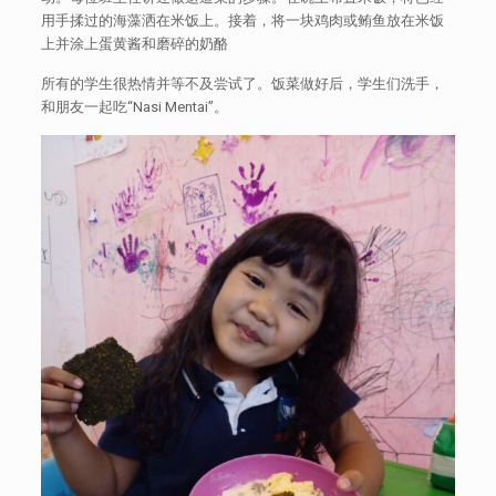
用手揉过的海藻洒在米饭上。接着，将一块鸡肉或鲔鱼放在米饭
上并涂上蛋黄酱和磨碎的奶酪
所有的学生很热情并等不及尝试了。饭菜做好后，学生们洗手，
和朋友一起吃“Nasi Mentai”。