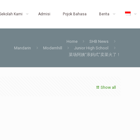
Sekolah Kami
Admisi
Pojok Bahasa
Berita
Home
SHB News
Mandarin
Modernhill
Junior High School
菜场阿姨“亲妈式”卖菜火了！
Show all