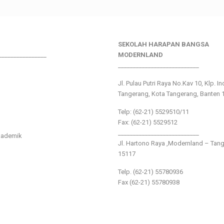
SEKOLAH HARAPAN BANGSA
________________
MODERNLAND
___________________________
Jl. Pulau Putri Raya No.Kav 10, Klp. I
Tangerang, Kota Tangerang, Banten 
Telp: (62-21) 5529510/11
Fax: (62-21) 5529512
___________________________
kademik
Jl. Hartono Raya ,Modernland – Tan
15117
Telp. (62-21) 55780936
Fax (62-21) 55780938