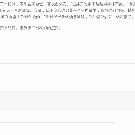
工作忙碌，不常在家做饭，喜欢点外卖。“但外卖吃多了往往对身体不好。” 和儿
年轻人不喜欢做饭、买菜，我干脆给你们弄一个一周菜单，我帮你们切好、搭配
前在食堂工作时学会的。“那时候早餐做油条油饼，然后切菜炒菜，做习惯了。
们赞不绝口。也获得了网友们的点赞。