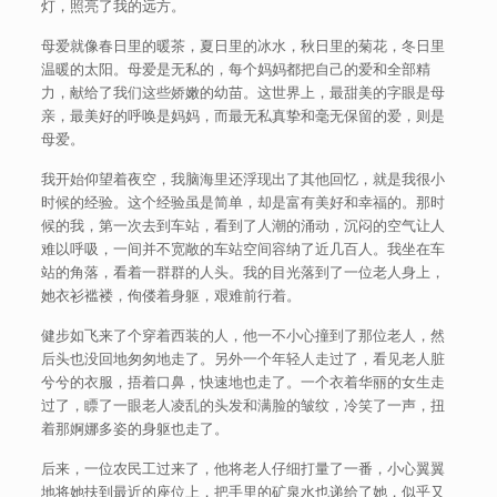
灯，照亮了我的远方。
母爱就像春日里的暖茶，夏日里的冰水，秋日里的菊花，冬日里
温暖的太阳。母爱是无私的，每个妈妈都把自己的爱和全部精
力，献给了我们这些娇嫩的幼苗。这世界上，最甜美的字眼是母
亲，最美好的呼唤是妈妈，而最无私真挚和毫无保留的爱，则是
母爱。
我开始仰望着夜空，我脑海里还浮现出了其他回忆，就是我很小
时候的经验。这个经验虽是简单，却是富有美好和幸福的。那时
候的我，第一次去到车站，看到了人潮的涌动，沉闷的空气让人
难以呼吸，一间并不宽敞的车站空间容纳了近几百人。我坐在车
站的角落，看着一群群的人头。我的目光落到了一位老人身上，
她衣衫褴褛，佝偻着身躯，艰难前行着。
健步如飞来了个穿着西装的人，他一不小心撞到了那位老人，然
后头也没回地匆匆地走了。另外一个年轻人走过了，看见老人脏
兮兮的衣服，捂着口鼻，快速地也走了。一个衣着华丽的女生走
过了，瞟了一眼老人凌乱的头发和满脸的皱纹，冷笑了一声，扭
着那婀娜多姿的身躯也走了。
后来，一位农民工过来了，他将老人仔细打量了一番，小心翼翼
地将她扶到最近的座位上，把手里的矿泉水也递给了她，似乎又