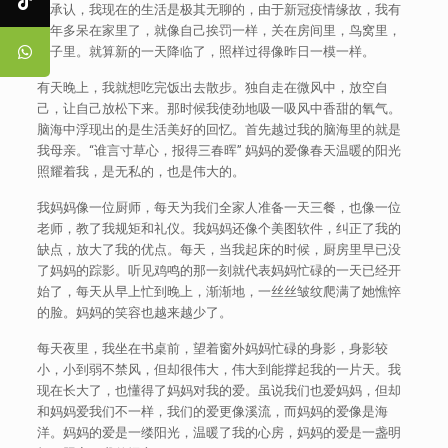
不承认，我现在的生活是极其无聊的，由于新冠疫情缘故，我有
一年多呆在家里了，就像自己挨罚一样，关在房间里，鸟窝里，
盒子里。就算新的一天降临了，照样过得像昨日一模一样。
有天晚上，我就想吃完饭出去散步。独自走在微风中，放空自
己，让自己放松下来。那时候我使劲地吸一吸风中香甜的氧气。
脑海中浮现出的是生活美好的回忆。首先越过我的脑海里的就是
我母亲。“谁言寸草心，报得三春晖” 妈妈的爱像春天温暖的阳光
照耀着我，是无私的，也是伟大的。
我妈妈像一位厨师，每天为我们全家人准备一天三餐，也像一位
老师，教了我规矩和礼仪。我妈妈还像个美图软件，纠正了我的
缺点，放大了我的优点。每天，当我起床的时候，厨房里早已没
了妈妈的踪影。听见鸡鸣的那一刻就代表妈妈忙碌的一天已经开
始了，每天从早上忙到晚上，渐渐地，一丝丝皱纹爬满了她憔悴
的脸。妈妈的笑容也越来越少了。
每天夜里，我坐在书桌前，望着窗外妈妈忙碌的身影，身影较
小，小到弱不禁风，但却很伟大，伟大到能撑起我的一片天。我
现在长大了，也懂得了妈妈对我的爱。虽说我们也爱妈妈，但却
和妈妈爱我们不一样，我们的爱更像溪流，而妈妈的爱像是海
洋。妈妈的爱是一缕阳光，温暖了我的心房，妈妈的爱是一盏明