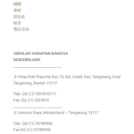
招聘
课程
招生处
校历
预定活动
SEKOLAH HARAPAN BANGSA
MODERNLAND
___________________________
Jl. Pulau Putri Raya No.Kav 10, Klp. Indah, Kec. Tangerang, Kota
Tangerang, Banten 15117
Telp: (62-21) 5529510/11
Fax: (62-21) 5529512
___________________________
Jl. Hartono Raya ,Modernland – Tangerang 15117
Telp. (62-21) 55780936
Fax (62-21) 55780938