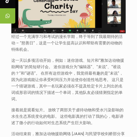
经过一个充满学习和考试的漫长学期，终于等到了我最期待的活
动 – “慈善日“，这是一个让学生提高认识和帮助有需要的动物的
特殊机会。
这一天以多项活动开始，例如：迷你游戏、短片和“雅加达动物援
助网络”的简短研讨会。 迷你游戏分为“编辑器”、“未说”、“谁说
的？”和“谜语”。 在所有这些游戏中，我觉得最有趣的是“未说”，
因为此游戏能让你承受时间压力并迫使你创造性地思考。 这只是
一个猜谜游戏，其中一名玩家必须在不提及给定卡片上列出的名
词或形容词的情况下描述一个单词，其他队友必须猜测指定的单
词。
接着就是观看短片。 放映了两部关于虐待动物和受水污染影响的
水生生态系统变化的电影。 这些电影真的打动了我的心，电影讲
述了微小的行动如何对生态系统产生巨大影响。
活动结束前，雅加达动物援助网络 [JAAN] 与民望学校剑桥部分享