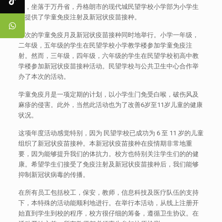
一，坐落于万丹省，丹格朗市的现代城民望学校小学部为小学生
们提供了学童免疫注射及新冠状疫苗接种。
本次的学童免疫月及新冠状疫苗接种同时地举行。小学一年级，
二年级，五年级的学生在民望学校小学教学楼参加学童免疫注
射。然而，三年级，四年级，六年级的学生在民望学校初高中教
学楼参加新冠状疫苗接种活动。民望学校与公共卫生中心合作举
办了本次的活动。
学童免疫月是一项定期的计划，以小学生门免受白喉，破伤风及
麻疹的侵害。此外，当然此活动也为了改善6岁至11岁儿童的健康
状况。
这项年度活动感觉特别，因为 民望学校已成功为 6 至 11 岁的儿童
组织了新冠状疫苗接种。本新冠状疫苗接种在疫情期非常地重
要，因为能够提升我们的体抗力。校方也特别关注学生们的的健
康。希望学生们接受了免疫注射及新冠状疫苗接种后，我们能够
抑制新冠状病毒的传播。
在所有员工包括校工，保安，教师，信息科技及医疗队伍的支持
下，本特殊的活动能顺利地进行。在举行本活动，从线上注册开
始直到学生到校的程序，校方很仔细的筹备，遵循卫生协议。在