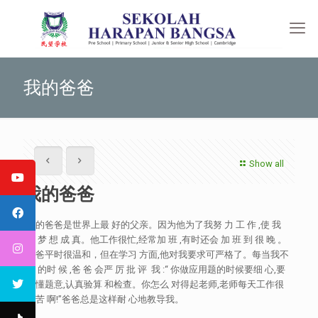
我的爸爸
Show all
我的爸爸
我的爸爸是世界上最 好的父亲。因为他为了我努 力 工 作 ,使 我
的 梦 想 成 真。他工作很忙,经常加 班 ,有时还会 加 班 到 很 晚 。
爸爸平时很温和，但在学习 方面,他对我要求可严格了。每当我不
会 的时 候 ,爸 爸 会严 厉 批 评 我 :“ 你做应用题的时候要细 心,要
读懂题意,认真验算 和检查。你怎么 对得起老师,老师每天工作很
辛苦 啊!”爸爸总是这样耐 心地教导我。