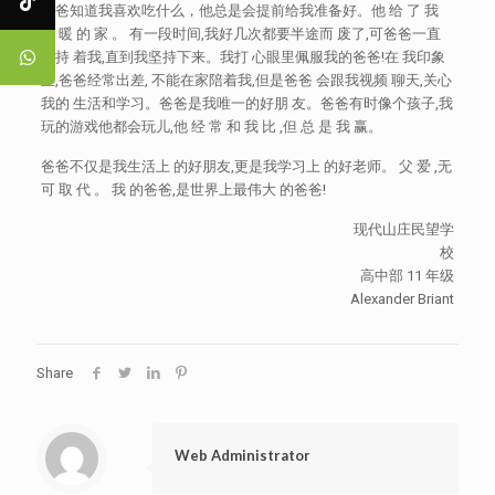
爸爸知道我喜欢吃什么，他总是会提前给我准备好。他 给 了 我
温 暖 的 家 。 有一段时间,我好几次都要半途而 废了,可爸爸一直
支持 着我,直到我坚持下来。我打 心眼里佩服我的爸爸!在 我印象
里,爸爸经常出差, 不能在家陪着我,但是爸爸 会跟我视频 聊天,关心
我的 生活和学习。爸爸是我唯一的好朋 友。爸爸有时像个孩子,我
玩的游戏他都会玩儿,他 经 常 和 我 比 ,但 总 是 我 赢。
爸爸不仅是我生活上 的好朋友,更是我学习上 的好老师。 父 爱 ,无
可 取 代 。 我 的爸爸,是世界上最伟大 的爸爸!
现代山庄民望学
校
高中部 11 年级
Alexander Briant
Share
Web Administrator