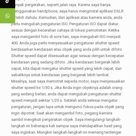
banyak pergerakan, seperti jalan raya. Karena saya hanya
menggunakan handphone, saya harus menginstal aplikasi DSLR
terlebih dahulu. Kemudian, dari aplikasi atau kamera anda, anda
perlu mengubah pengaturan ISO. Pengaturan ISO dapat diatur
sesuai dengan kecerahan cahaya di lokasi pemotretan. Ketika
saya mengambil foto di sore hari, saya mengubah ISO menjadi
400. Anda juga perlu menyesuaikan pengaturan shutter speed
berdasarkan kendaraan atau objek yang anda pilih untuk difoto.
Shutter speed dapat disesuaikan agar sesuai dengan kecepatan
kendaraan yang sedang difoto. Jika kendaraan bergerak lebih
cepat, kita dapat mengatur shutter speed yang lebih cepat, dan
sebaliknya untuk kendaraan yang bergerak lebih lambat.
Misalnya, saat saya memotret sepeda motor, saya menyesuaikan
shutter speed ke 1/30 s. Jika Anda ingin objeknya adalah orang
yang sedang berlari, anda dapat mengubah pengaturan shutter
speed menjadi sekitar 1/20 s. Setelah anda selesai mengatur
pengaturan, jangan lupa untuk mengunci fokus pada objek yang
ingin dipotret. Saat akan mengambil foto, pegang kamera
sambil mengikuti pergerakan objek. Saya mengulangi langkah-
langkah ini beberapa kali sampai saya mendapatkan hasil yang
saya inginkan. Mungkin langkah-langkah ini memang terdengar