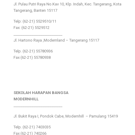
Jl. Pulau Putri Raya No.Kav 10, Klp. Indah, Kec. Tangerang, Kota
Tangerang, Banten 15117
Telp: (62-21) 5529510/11
Fax: (62-21) 5529512
___________________________
Jl. Hartono Raya ,Modernland – Tangerang 15117
Telp. (62-21) 55780936
Fax (62-21) 55780938
SEKOLAH HARAPAN BANGSA
MODERNHILL
___________________________
Jl. Bukit Raya I, Pondok Cabe, Modernhill – Pamulang 15419
Telp. (62-21) 7403035
Fax (62-21) 740266