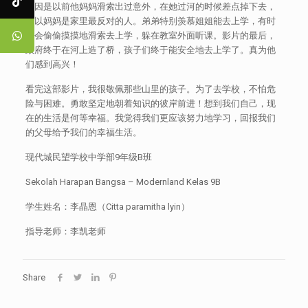
原因是以前他妈妈滑索出过意外，在她过河的时候差点掉下去，
所以妈妈是家里最反对的人。弟弟特别羡慕姐姐能去上学，有时
候会偷偷摸摸地滑索去上学，躲在教室外面听课。影片的最后，
政府终于在河上造了桥，孩子们终于能安全地去上学了。真为他
们感到高兴！
看完这部影片，我很敬佩那些山里的孩子。为了去学校，不怕危
险与困难。勇敢坚定地朝着知识的彼岸前进！想到我们自己，现
在的生活是何等幸福。我觉得我们更应该努力地学习，回报我们
的父母给予我们的幸福生活。
现代城民望学校中学部9年级B班
Sekolah Harapan Bangsa – Modernland Kelas 9B
学生姓名：李晶恩（Citta paramitha lyin）
指导老师：李凯老师
Share