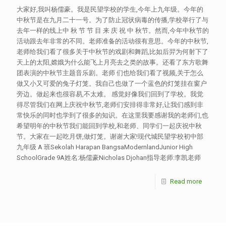
大家好,我叫杨儒豪。我是民望学校的学生,今年上九年级。今年的
中秋节是在九月二十一号。为了防止冠状病毒的传播,学校举行了与
去年一样的线上中 秋 节 节 目 来 庆 祝 中 秋节。然而,今年中秋节的
活动跟去年非常的不同。老师准备的活动很有意思。今年的中秋节,
老师给我们看了很多关于中秋节的戏剧和舞蹈,比如后羿为何射下了
天上的太阳,嫦娥为什么能飞上月亮去之类的故事。还看了东方歌舞
团表演的中秋节主题音乐剧。老师 们也给我们看了视频,关于怎么
做又小又可爱的兔子灯笼。我自己也做了一个蓝色的灯笼挂在窗户
旁边。做起来也很容易,不太难。 感觉好像我们回到了学校。我觉
得尽管我们在网上庆祝中秋节,老师们安排得非常好,让我们感到非
常快乐的同时也学到了很多的知识。在这里我要感谢我的老师们,也
希望明年的中秋节我们能回到学校,和老师、同学们一起庆祝中秋
节。大家在一起吃月饼,做灯笼。谢谢大家!现代城民望学校初中部
九年级 A 班Sekolah Harapan BangsaModernlandJunior High
SchoolGrade 9A姓名:杨儒豪Nicholas Djohan指导老师:李凯老师
Read more